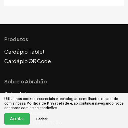
Produtos
Cardápio Tablet
Cardápio QR Code
Sobre o Abrahão
Sobre Nós
Utilizamos cookies essenciais e tecnologias semelhantes de acordo
Culture Code
com a nossa
Política de Privacidade
e, ao continuar
navegando, você
concorda com estas condições.
Cases de Sucesso
Aceitar
Fechar
Solicitar Demonstração