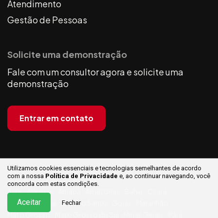
Atendimento
Gestão de Pessoas
Solicite uma demonstração
Fale com um consultor agora e solicite uma
demonstração
Entrar em contato
Utilizamos cookies essenciais e tecnologias semelhantes de acordo
Estados:
com a nossa
Política de Privacidade
e, ao continuar
navegando, você
concorda com estas condições.
Acre
Alagoas
Amapá
Amazonas
Bahia
Ceará
Aceitar
Distrito Federal
Espírito Santo
Goiás
Maranhão
Fechar
Mato Grosso
Mato Grosso do Sul
Minas Gerais
Pará