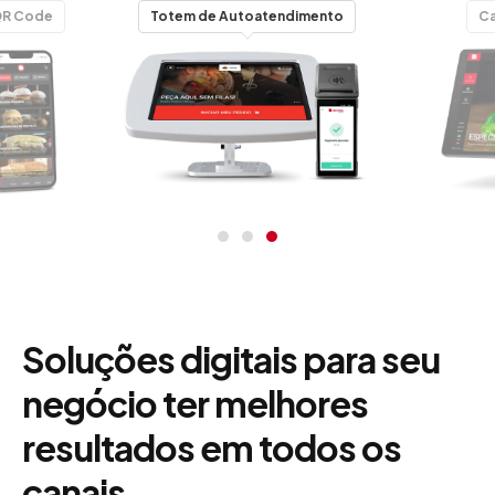
oatendimento
Cardápio no Tablet
Cardápio Q
Soluções digitais para seu
negócio ter melhores
resultados em todos os
canais