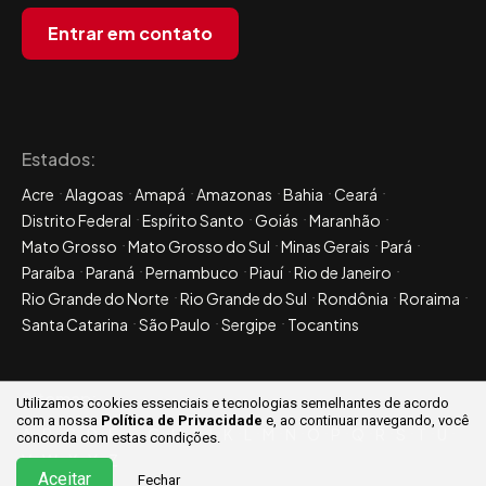
Entrar em contato
Estados:
Acre
Alagoas
Amapá
Amazonas
Bahia
Ceará
Distrito Federal
Espírito Santo
Goiás
Maranhão
Mato Grosso
Mato Grosso do Sul
Minas Gerais
Pará
Paraíba
Paraná
Pernambuco
Piauí
Rio de Janeiro
Rio Grande do Norte
Rio Grande do Sul
Rondônia
Roraima
Santa Catarina
São Paulo
Sergipe
Tocantins
Sitemap:
Utilizamos cookies essenciais e tecnologias semelhantes de acordo
com a nossa
Política de Privacidade
e, ao continuar
navegando, você
A
B
C
D
E
F
G
H
I
J
K
L
M
N
O
P
Q
R
S
T
U
concorda com estas condições.
V
W
X
Y
Z
Aceitar
Fechar