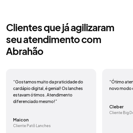
Clientes que já agilizaram
seu atendimento com
Abrahão
“Gostamos muito da praticidade do
“Ótimo ate
cardápio digital, é genial! Os lanches
novo modo d
estavam ótimos. Atendimento
diferenciado mesmo!”
Cleber
Cliente Big D
Maicon
Cliente Patô Lanches