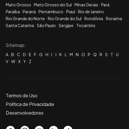
Mato Grosso
Mato Grosso do Sul
Minas Gerais
Pará
Paraíba
Paraná
Pernambuco
Piauí
Rio de Janeiro
Rio Grande do Norte
Rio Grande do Sul
Rondônia
Roraima
Santa Catarina
São Paulo
Sergipe
Tocantins
Sitemap:
A
B
C
D
E
F
G
H
I
J
K
L
M
N
O
P
Q
R
S
T
U
V
W
X
Y
Z
Termos de Uso
Política de Privacidade
Desenvolvedores