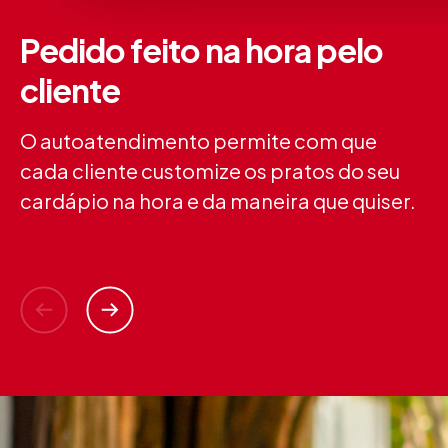
Pedido feito na hora pelo
P
cliente
t
O autoatendimento permite com que
At
cada cliente customize os pratos do seu
pa
cardápio na hora e da maneira que quiser.
g
en