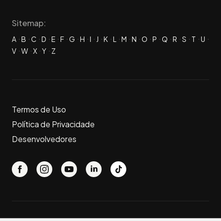
Sitemap:
A
B
C
D
E
F
G
H
I
J
K
L
M
N
O
P
Q
R
S
T
U
V
W
X
Y
Z
Termos de Uso
Política de Privacidade
Desenvolvedores