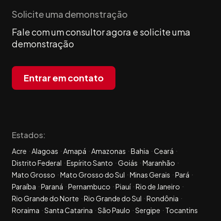
Solicite uma demonstração
Fale com um consultor agora e solicite uma
demonstração
Entrar em contato
Estados:
Acre
Alagoas
Amapá
Amazonas
Bahia
Ceará
Distrito Federal
Espírito Santo
Goiás
Maranhão
Mato Grosso
Mato Grosso do Sul
Minas Gerais
Pará
Paraíba
Paraná
Pernambuco
Piauí
Rio de Janeiro
Rio Grande do Norte
Rio Grande do Sul
Rondônia
Roraima
Santa Catarina
São Paulo
Sergipe
Tocantins