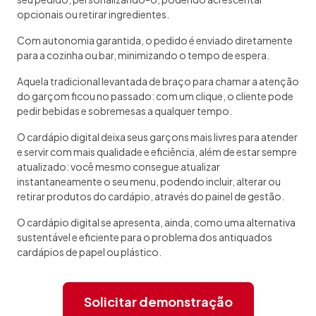
opcionais ou retirar ingredientes.
Com autonomia garantida, o pedido é enviado diretamente
para a cozinha ou bar, minimizando o tempo de espera.
Aquela tradicional levantada de braço para chamar a atenção
do garçom ficou no passado: com um clique, o cliente pode
pedir bebidas e sobremesas a qualquer tempo.
O cardápio digital deixa seus garçons mais livres para atender
e servir com mais qualidade e eficiência, além de estar sempre
atualizado: você mesmo consegue atualizar
instantaneamente o seu menu, podendo incluir, alterar ou
retirar produtos do cardápio, através do painel de gestão.
O cardápio digital se apresenta, ainda, como uma alternativa
sustentável e eficiente para o problema dos antiquados
cardápios de papel ou plástico.
Solicitar demonstração