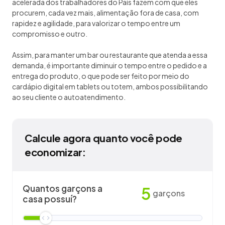
acelerada dos trabalhadores do País fazem com que eles
procurem, cada vez mais, alimentação fora de casa, com
rapidez e agilidade, para valorizar o tempo entre um
compromisso e outro.
Assim, para manter um bar ou restaurante que atenda a essa
demanda, é importante diminuir o tempo entre o pedido e a
entrega do produto, o que pode ser feito por meio do
cardápio digital em tablets ou totem, ambos possibilitando
ao seu cliente o autoatendimento.
Calcule agora quanto você pode
economizar:
Quantos garçons a
5
garçons
casa possuí?