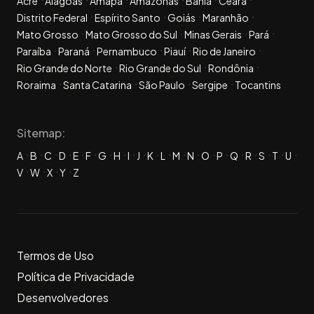
Acre
Alagoas
Amapá
Amazonas
Bahia
Ceará
Distrito Federal
Espírito Santo
Goiás
Maranhão
Mato Grosso
Mato Grosso do Sul
Minas Gerais
Pará
Paraíba
Paraná
Pernambuco
Piauí
Rio de Janeiro
Rio Grande do Norte
Rio Grande do Sul
Rondônia
Roraima
Santa Catarina
São Paulo
Sergipe
Tocantins
Sitemap:
A
B
C
D
E
F
G
H
I
J
K
L
M
N
O
P
Q
R
S
T
U
V
W
X
Y
Z
Termos de Uso
Política de Privacidade
Desenvolvedores