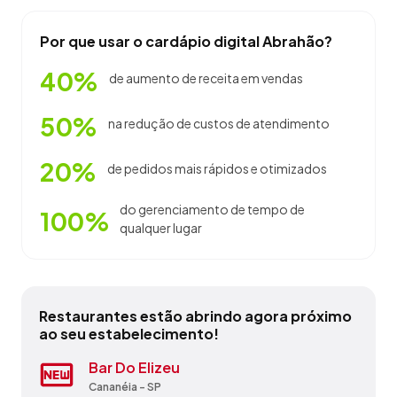
Por que usar o cardápio digital Abrahão?
40%
de aumento de receita em vendas
50%
na redução de custos de atendimento
20%
de pedidos mais rápidos e otimizados
do gerenciamento de tempo de
100%
qualquer lugar
Restaurantes estão abrindo agora próximo
ao seu estabelecimento!
Bar Barão Birigui Ltda - Me
Bar Do Elizeu
Cantinho Do Cafe
Emporio Minero Ltda - Me
Equipe Do Acai
Mr Salgados
Pimenta's Bar
Praia
Tholledo Churrascaria E Pizzaria
Trempe Grill
Birigui - SP
Cananéia - SP
Cananéia - SP
Jaguariúna - SP
Tambaú - SP
Cananéia - SP
Tambaú - SP
Guará - SP
São Paulo - SP
Cruzeiro - SP