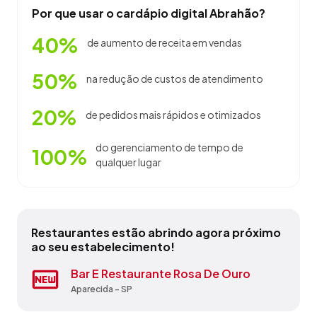
Por que usar o cardápio digital Abrahão?
40%
de aumento de receita em vendas
50%
na redução de custos de atendimento
20%
de pedidos mais rápidos e otimizados
do gerenciamento de tempo de
100%
qualquer lugar
Restaurantes estão abrindo agora próximo
ao seu estabelecimento!
Bar 515
Bar E Restaurante Rosa De Ouro
Bk - Shopping Metro Tatuape
Canto Da Gula Lanchonete Ltda Me
Claudio Pinto Ferreira - Epp
Guido´s Pizzaria
Ki-Delicia
Restaurante Universal
Sublight
Tmaki Sushi Bar
Marília - SP
Aparecida - SP
São Paulo - SP
Santo Antônio do Pinhal - SP
Jundiaí - SP
Guarujá - SP
Leme - SP
Monte Alegre do Sul - SP
Cruzeiro - SP
Guará - SP