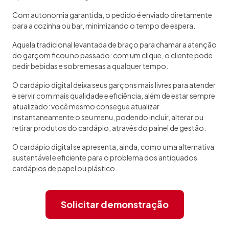
Com autonomia garantida, o pedido é enviado diretamente
para a cozinha ou bar, minimizando o tempo de espera.
Aquela tradicional levantada de braço para chamar a atenção
do garçom ficou no passado: com um clique, o cliente pode
pedir bebidas e sobremesas a qualquer tempo.
O cardápio digital deixa seus garçons mais livres para atender
e servir com mais qualidade e eficiência, além de estar sempre
atualizado: você mesmo consegue atualizar
instantaneamente o seu menu, podendo incluir, alterar ou
retirar produtos do cardápio, através do painel de gestão.
O cardápio digital se apresenta, ainda, como uma alternativa
sustentável e eficiente para o problema dos antiquados
cardápios de papel ou plástico.
Solicitar demonstração