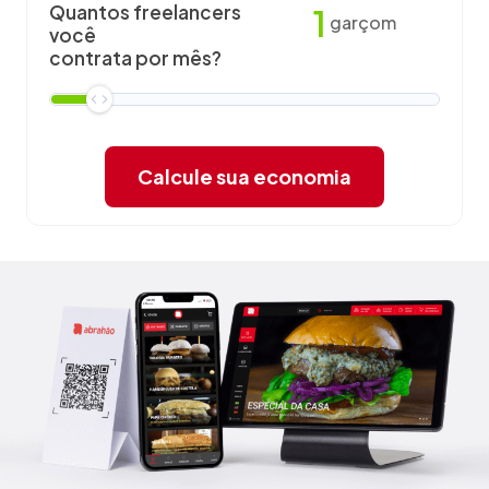
Quantos freelancers
1
garçom
você
contrata por mês?
Calcule sua economia