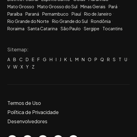
Mato Grosso
Mato Grosso do Sul
Minas Gerais
Pará
Paraíba
Paraná
Pernambuco
Piauí
Rio de Janeiro
Rio Grande do Norte
Rio Grande do Sul
Rondônia
Roraima
Santa Catarina
São Paulo
Sergipe
Tocantins
Sitemap:
A
B
C
D
E
F
G
H
I
J
K
L
M
N
O
P
Q
R
S
T
U
V
W
X
Y
Z
Termos de Uso
Política de Privacidade
Desenvolvedores