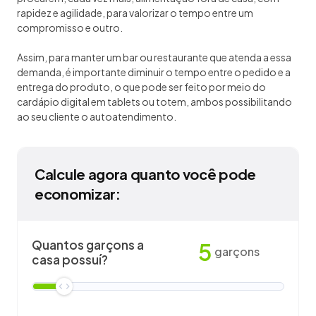
rapidez e agilidade, para valorizar o tempo entre um
compromisso e outro.
Assim, para manter um bar ou restaurante que atenda a essa
demanda, é importante diminuir o tempo entre o pedido e a
entrega do produto, o que pode ser feito por meio do
cardápio digital em tablets ou totem, ambos possibilitando
ao seu cliente o autoatendimento.
Calcule agora quanto você pode
economizar:
Quantos garçons a
5
garçons
casa possuí?