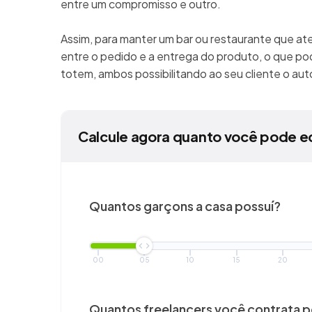
entre um compromisso e outro.
Assim, para manter um bar ou restaurante que at
entre o pedido e a entrega do produto, o que pod
totem, ambos possibilitando ao seu cliente o a
Calcule agora quanto você pode e
Quantos garçons a casa possuí?
00
05
10
15
20
Quantos freelancers você
contrata 