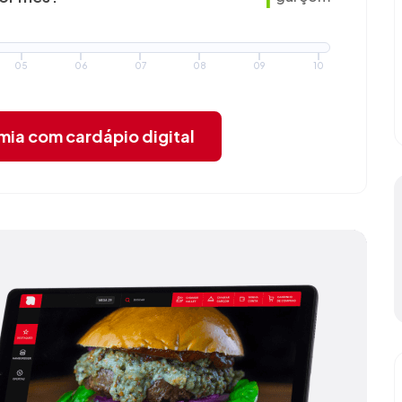
05
06
07
08
09
10
omia
com cardápio digital