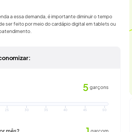
enda a essa demanda, é importante diminuir o tempo
e ser feito por meio do cardápio digital em tablets ou
utoatendimento.
conomizar:
5
garçons
25
30
35
40
45
50
1
por mês?
garçom