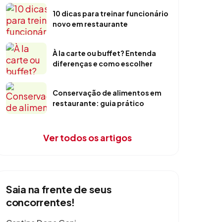
10 dicas para treinar funcionário
novo em restaurante
À la carte ou buffet? Entenda
diferenças e como escolher
Conservação de alimentos em
restaurante: guia prático
Ver todos os artigos
Saia na frente de seus
concorrentes!