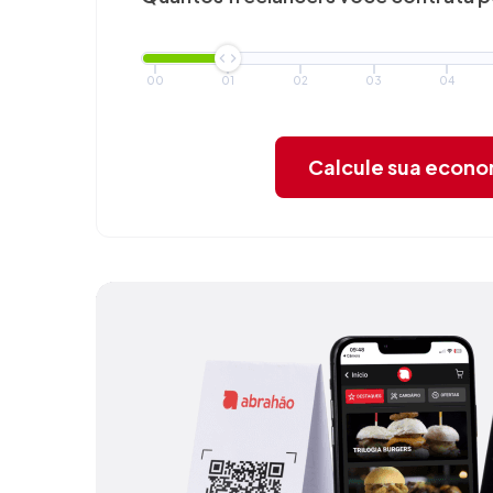
00
01
02
03
04
Calcule sua econ