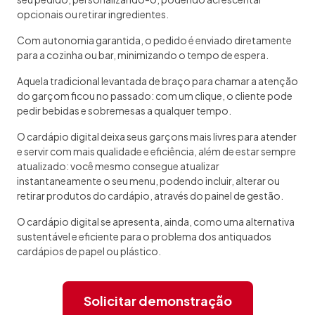
opcionais ou retirar ingredientes.
Com autonomia garantida, o pedido é enviado diretamente
para a cozinha ou bar, minimizando o tempo de espera.
Aquela tradicional levantada de braço para chamar a atenção
do garçom ficou no passado: com um clique, o cliente pode
pedir bebidas e sobremesas a qualquer tempo.
O cardápio digital deixa seus garçons mais livres para atender
e servir com mais qualidade e eficiência, além de estar sempre
atualizado: você mesmo consegue atualizar
instantaneamente o seu menu, podendo incluir, alterar ou
retirar produtos do cardápio, através do painel de gestão.
O cardápio digital se apresenta, ainda, como uma alternativa
sustentável e eficiente para o problema dos antiquados
cardápios de papel ou plástico.
Solicitar demonstração