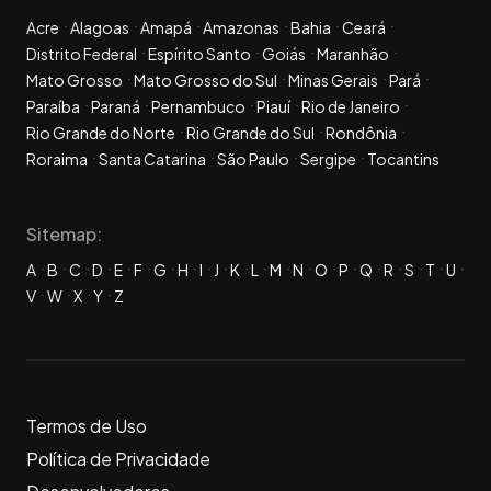
Acre
Alagoas
Amapá
Amazonas
Bahia
Ceará
Distrito Federal
Espírito Santo
Goiás
Maranhão
Mato Grosso
Mato Grosso do Sul
Minas Gerais
Pará
Paraíba
Paraná
Pernambuco
Piauí
Rio de Janeiro
Rio Grande do Norte
Rio Grande do Sul
Rondônia
Roraima
Santa Catarina
São Paulo
Sergipe
Tocantins
Sitemap:
A
B
C
D
E
F
G
H
I
J
K
L
M
N
O
P
Q
R
S
T
U
V
W
X
Y
Z
Termos de Uso
Política de Privacidade
Desenvolvedores