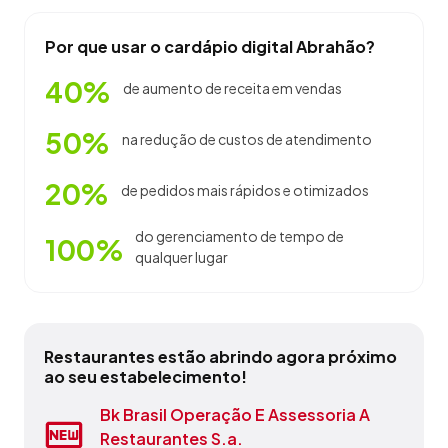
Por que usar o cardápio digital Abrahão?
40%
de aumento de receita em vendas
50%
na redução de custos de atendimento
20%
de pedidos mais rápidos e otimizados
do gerenciamento de tempo de
100%
qualquer lugar
Restaurantes estão abrindo agora próximo
ao seu estabelecimento!
Andrea Doces
Bk Brasil Operação E Assessoria A
Cantina 26
Come-Se Bem Restaurante E Pizzaria
Gratitude Cafeteria
Ibis Budget Jundiai
Noel & Borges Ltda - Epp
Petisqueira Portuguesa Ltda Me
Praia
Strazzi & Cotting Restaurante Ltda
Restaurantes S.a.
Me
Santana de Parnaíba - SP
Tambaú - SP
Ubatuba - SP
Ubatuba - SP
Jundiaí - SP
Atibaia - SP
Jaguariúna - SP
Guará - SP