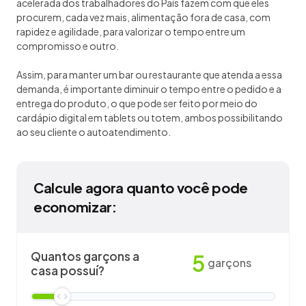
acelerada dos trabalhadores do País fazem com que eles
procurem, cada vez mais, alimentação fora de casa, com
rapidez e agilidade, para valorizar o tempo entre um
compromisso e outro.
Assim, para manter um bar ou restaurante que atenda a essa
demanda, é importante diminuir o tempo entre o pedido e a
entrega do produto, o que pode ser feito por meio do
cardápio digital em tablets ou totem, ambos possibilitando
ao seu cliente o autoatendimento.
Calcule agora quanto você pode
economizar:
Quantos garçons a
5
garçons
casa possuí?