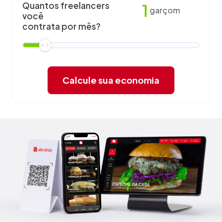
Quantos freelancers
1
garçom
você
contrata por mês?
Calcule sua economia