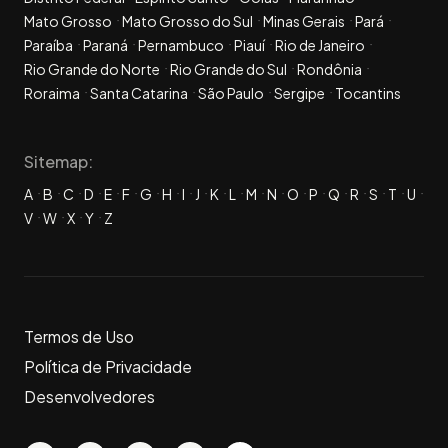
Mato Grosso
Mato Grosso do Sul
Minas Gerais
Pará
Paraíba
Paraná
Pernambuco
Piauí
Rio de Janeiro
Rio Grande do Norte
Rio Grande do Sul
Rondônia
Roraima
Santa Catarina
São Paulo
Sergipe
Tocantins
Sitemap:
A
B
C
D
E
F
G
H
I
J
K
L
M
N
O
P
Q
R
S
T
U
V
W
X
Y
Z
Termos de Uso
Política de Privacidade
Desenvolvedores