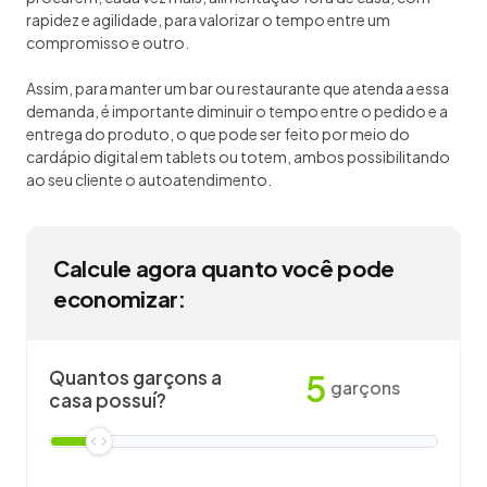
rapidez e agilidade, para valorizar o tempo entre um
compromisso e outro.
Assim, para manter um bar ou restaurante que atenda a essa
demanda, é importante diminuir o tempo entre o pedido e a
entrega do produto, o que pode ser feito por meio do
cardápio digital em tablets ou totem, ambos possibilitando
ao seu cliente o autoatendimento.
Calcule agora quanto você pode
economizar:
Quantos garçons a
5
garçons
casa possuí?