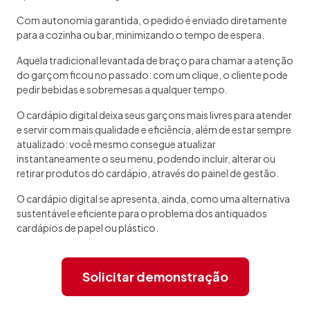
Com autonomia garantida, o pedido é enviado diretamente
para a cozinha ou bar, minimizando o tempo de espera.
Aquela tradicional levantada de braço para chamar a atenção
do garçom ficou no passado: com um clique, o cliente pode
pedir bebidas e sobremesas a qualquer tempo.
O cardápio digital deixa seus garçons mais livres para atender
e servir com mais qualidade e eficiência, além de estar sempre
atualizado: você mesmo consegue atualizar
instantaneamente o seu menu, podendo incluir, alterar ou
retirar produtos do cardápio, através do painel de gestão.
O cardápio digital se apresenta, ainda, como uma alternativa
sustentável e eficiente para o problema dos antiquados
cardápios de papel ou plástico.
Solicitar demonstração