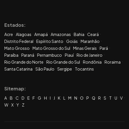
Estados:
Acre
Alagoas
Amapá
Amazonas
Bahia
Ceará
Distrito Federal
Espírito Santo
Goiás
Maranhão
Mato Grosso
Mato Grosso do Sul
Minas Gerais
Pará
Paraíba
Paraná
Pernambuco
Piauí
Rio de Janeiro
Rio Grande do Norte
Rio Grande do Sul
Rondônia
Roraima
Santa Catarina
São Paulo
Sergipe
Tocantins
Sitemap:
A
B
C
D
E
F
G
H
I
J
K
L
M
N
O
P
Q
R
S
T
U
V
W
X
Y
Z