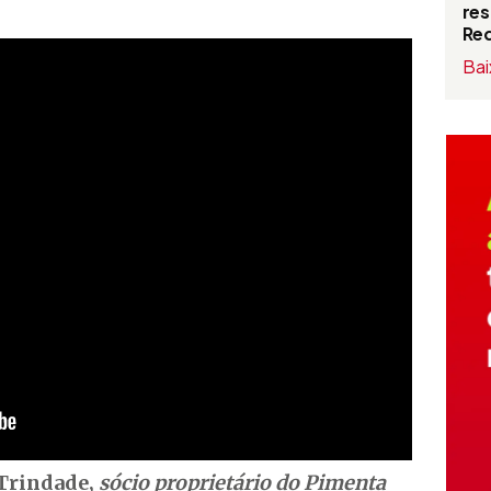
res
Red
Bai
Trindade,
sócio proprietário do Pimenta