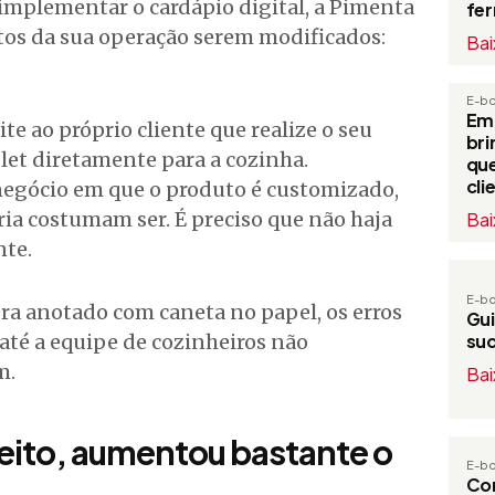
implementar o cardápio digital, a Pimenta
fe
ctos da sua operação serem modificados:
Bai
E-b
Em
te ao próprio cliente que realize o seu
bri
blet diretamente para a cozinha.
que
cli
egócio em que o produto é customizado,
ria costumam ser. É preciso que não haja
Bai
nte.
E-b
ra anotado com caneta no papel, os erros
Gui
até a equipe de cozinheiros não
su
m.
Bai
feito, aumentou bastante o
E-b
Com