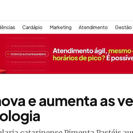
dências
Cardápio
Marketing
Atendimento
Gestão 
inova e aumenta as 
ologia
laria catarinense Pimenta Pastéis a