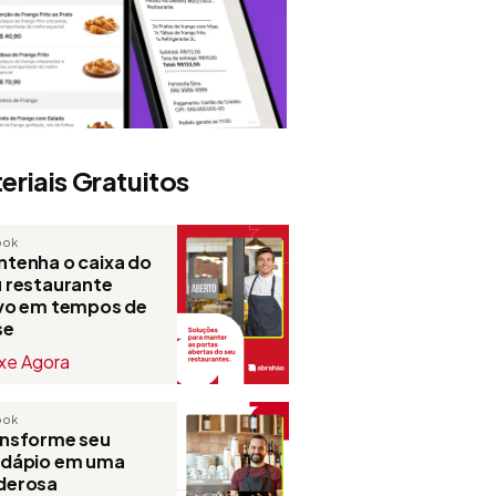
eriais Gratuitos
ook
tenha o caixa do
 restaurante
ivo em tempos de
se
xe Agora
ook
ansforme seu
rdápio em uma
derosa