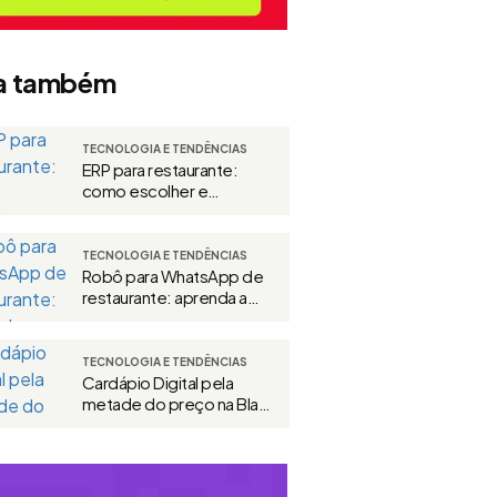
a também
TECNOLOGIA E TENDÊNCIAS
ERP para restaurante:
como escolher e
implementar
TECNOLOGIA E TENDÊNCIAS
Robô para WhatsApp de
restaurante: aprenda a
criar
TECNOLOGIA E TENDÊNCIAS
Cardápio Digital pela
metade do preço na Black
da Abrahão