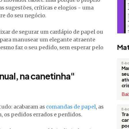
s sugestões, críticas e elogios - uma
re do seu negócio.
eixar de segurar um cardápio de papel ou
, para manusear um elegante atraente
Mat
mesmo faz o seu pedido, sem esperar pelo
E-b
Man
nual, na canetinha"
seu
at
cri
Bai
 tudo: acabaram as
comandas de papel
, as
E-b
, os pedidos errados e perdidos.
Tr
ca
po