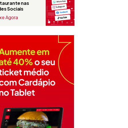
taurante nas
es Sociais
xe Agora