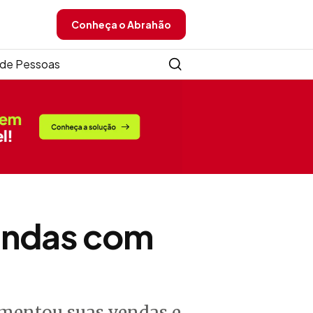
Conheça o Abrahão
de Pessoas
vendas com
umentou suas vendas e