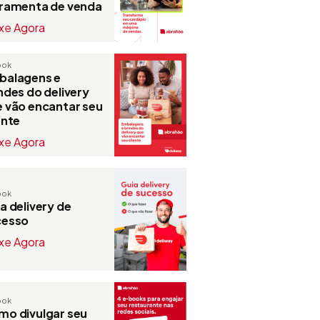
rramenta de venda
xe Agora
ook
balagens e
ndes do delivery
 vão encantar seu
ente
xe Agora
ook
a delivery de
cesso
xe Agora
ook
o divulgar seu