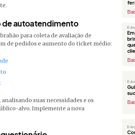
fe
te.
Bai
ão de autoatendimento
E-b
Em
Abrahão para coleta de avaliação de
bri
gem de pedidos e aumento do ticket médio:
que
cli
Bai
ode
to
t
E-b
Gui
su
, analisando suas necessidades e os
Bai
úblico-alvo. Implemente a nova
E-b
Com
u questionário