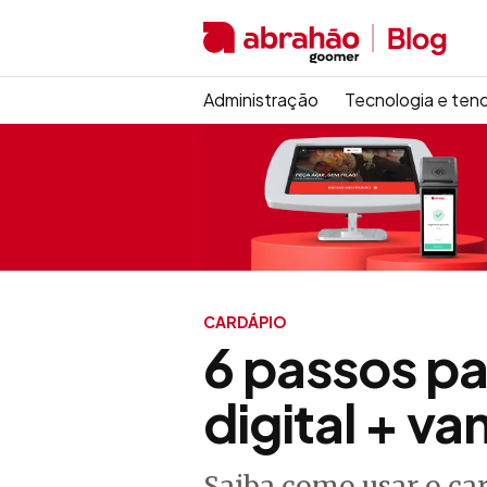
Administração
Tecnologia e ten
CARDÁPIO
6 passos pa
digital + v
Saiba como usar o car