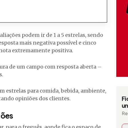
aliações podem ir de 1 a 5 estrelas, sendo
esposta mais negativa possível e cinco
 nota extremamente positiva.
rtura de um campo com resposta aberta –
s.
Fi
un
Re
ções
r, para o freguês, aonde fica o espaço de