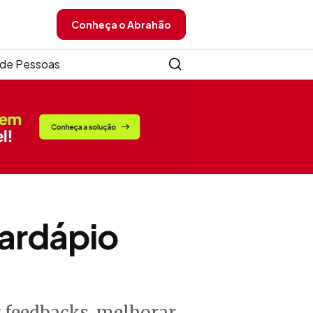
Conheça o Abrahão
de Pessoas
cardápio
r feedbacks, melhorar