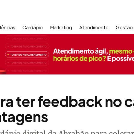
dências
Cardápio
Marketing
Atendimento
Gestão 
ra ter feedback no 
antagens
dápio digital da Abrahão para coleta