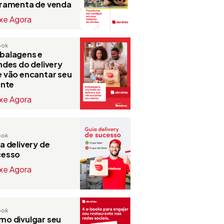
rramenta de venda
xe Agora
ook
balagens e
ndes do delivery
 vão encantar seu
ente
xe Agora
ook
a delivery de
cesso
xe Agora
ook
o divulgar seu