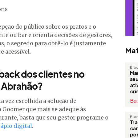
ons
pção do público sobre os pratos e o
e ou bar e orienta decisões de gestores,
s, o segredo para obtê-lo é justamente
Mat
e acessível.
E-b
ack dos clientes no
Man
seu
a Abrahão?
at
cri
a vez escolhida a solução de
Bai
 Goomer que mais se adeque às
urante, basta que seu gestor programe o
E-b
Tr
ápio digital
.
ca
po