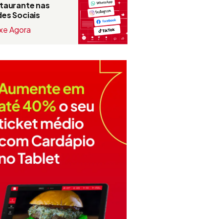
taurante nas
es Sociais
xe Agora