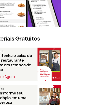
eriais Gratuitos
ook
tenha o caixa do
 restaurante
ivo em tempos de
se
xe Agora
ook
ansforme seu
rdápio em uma
derosa