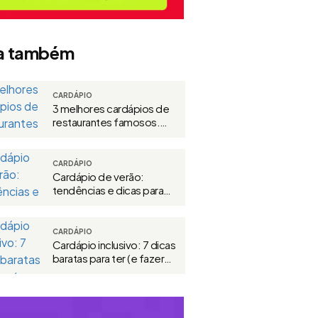
a também
CARDÁPIO
3 melhores cardápios de
restaurantes famosos.
Inspire-se!
CARDÁPIO
Cardápio de verão:
tendências e dicas para
vender mais
CARDÁPIO
Cardápio inclusivo: 7 dicas
baratas para ter (e fazer
valer)