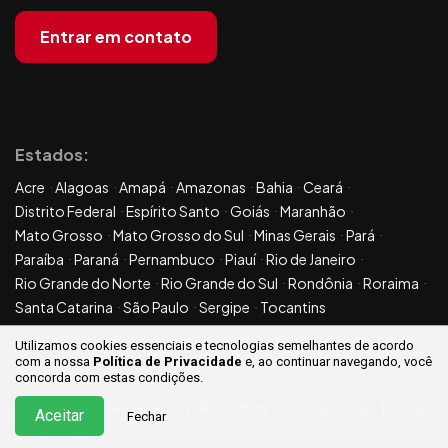
Entrar em contato
Estados:
Acre
Alagoas
Amapá
Amazonas
Bahia
Ceará
Distrito Federal
Espírito Santo
Goiás
Maranhão
Mato Grosso
Mato Grosso do Sul
Minas Gerais
Pará
Paraíba
Paraná
Pernambuco
Piauí
Rio de Janeiro
Rio Grande do Norte
Rio Grande do Sul
Rondônia
Roraima
Santa Catarina
São Paulo
Sergipe
Tocantins
Utilizamos cookies essenciais e tecnologias semelhantes de acordo
com a nossa
Política de Privacidade
e, ao continuar
navegando, você
Sitemap:
concorda com estas condições.
A
B
C
D
E
F
G
H
I
J
K
L
M
N
O
P
Q
R
S
T
U
V
Aceitar
Fechar
W
X
Y
Z