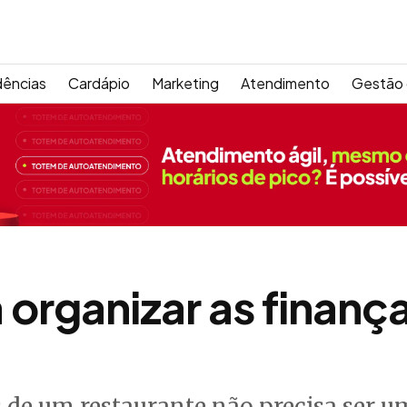
dências
Cardápio
Marketing
Atendimento
Gestão 
a organizar as finanç
 de um restaurante não precisa ser um