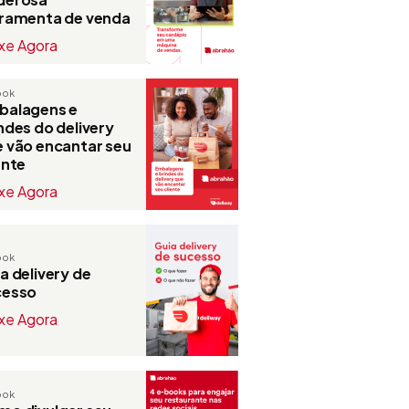
rramenta de venda
xe Agora
ook
balagens e
ndes do delivery
 vão encantar seu
ente
xe Agora
ook
a delivery de
cesso
xe Agora
ook