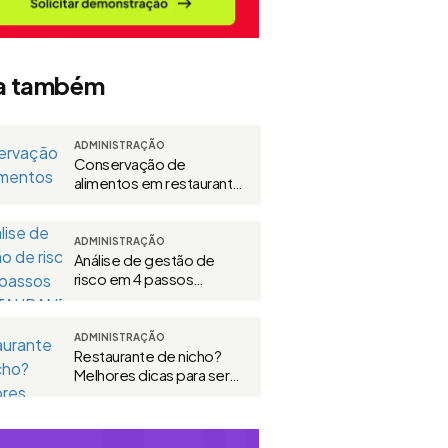
a também
ADMINISTRAÇÃO
Conservação de
alimentos em restaurante:
guia prático
ADMINISTRAÇÃO
Análise de gestão de
risco em 4 passos
[RESTAURANTE]
ADMINISTRAÇÃO
Restaurante de nicho?
Melhores dicas para ser
referência