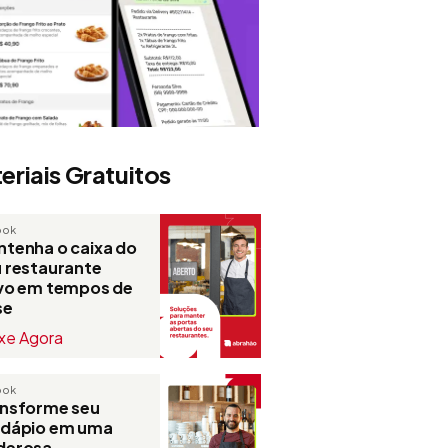
eriais Gratuitos
ook
tenha o caixa do
 restaurante
ivo em tempos de
se
xe Agora
ook
ansforme seu
rdápio em uma
derosa