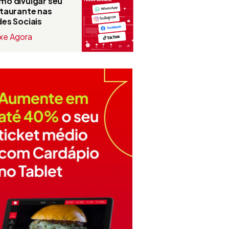
o divulgar seu
taurante nas
es Sociais
xe Agora