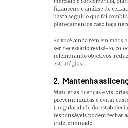
mercado e concorrência, plan
financeiro e análise de cená
basta seguir o que foi combi
planejamentos caso haja nec
Se você ainda tem em mãos 
ser necessário revisá-lo, co
relembrando objetivos, redu
estratégias.
2. Mantenha as licenç
Manter as licenças e vistori
prevenir multas e evitar cust
irregularidade do estabeleci
responsáveis podem fechar as
indeterminado.