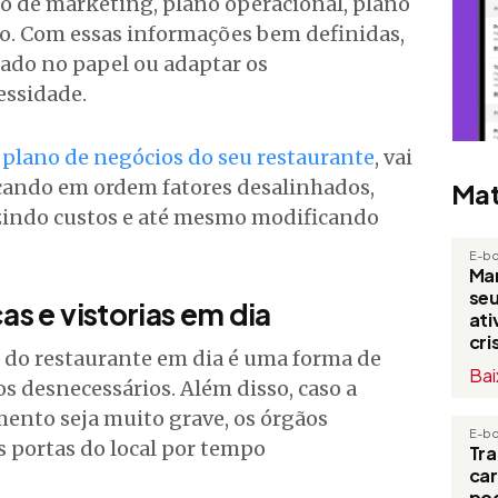
o de marketing, plano operacional, plano
rio. Com essas informações bem definidas,
nado no papel ou adaptar os
essidade.
o
plano de negócios do seu restaurante
, vai
locando em ordem fatores desalinhados,
Mat
zindo custos e até mesmo modificando
E-b
Man
seu
as e vistorias em dia
at
cri
as do restaurante em dia é uma forma de
Bai
os desnecessários. Além disso, caso a
mento seja muito grave, os órgãos
E-b
 portas do local por tempo
Tr
ca
po