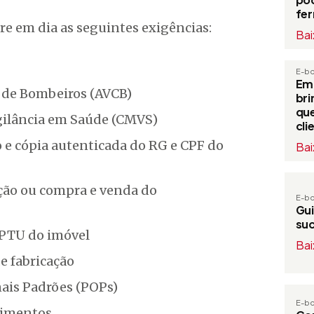
fe
re em dia as seguintes exigências:
Bai
E-b
Em
o de Bombeiros (AVCB)
bri
que
gilância em Saúde (CMVS)
cli
e cópia autenticada do RG e CPF do
Bai
ação ou compra e venda do
E-b
Gui
su
IPTU do imóvel
Bai
e fabricação
ais Padrões (POPs)
E-b
limentos