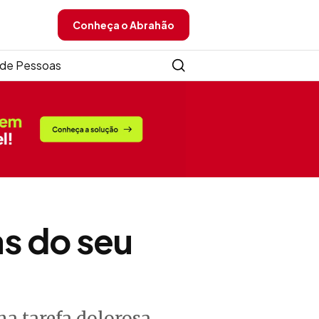
Conheça o Abrahão
de Pessoas
as do seu
a tarefa dolorosa.