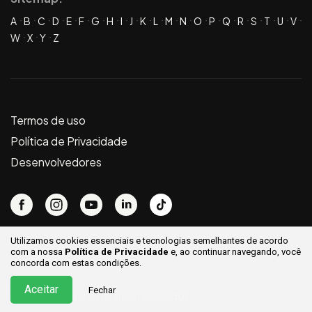
A
B
C
D
E
F
G
H
I
J
K
L
M
N
O
P
Q
R
S
T
U
V
W
X
Y
Z
Termos de uso
Política de Privacidade
Desenvolvedores
Utilizamos cookies essenciais e tecnologias semelhantes de acordo
com a nossa
Política de Privacidade
e, ao continuar
navegando, você
concorda com estas condições.
Aceitar
Fechar
© 2026 ® Todos os direitos reservados.