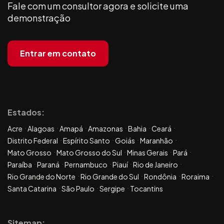
Fale com um consultor agora e solicite uma
demonstração
Entrar em contato
Estados:
Acre
Alagoas
Amapá
Amazonas
Bahia
Ceará
Distrito Federal
Espírito Santo
Goiás
Maranhão
Mato Grosso
Mato Grosso do Sul
Minas Gerais
Pará
Paraíba
Paraná
Pernambuco
Piauí
Rio de Janeiro
Rio Grande do Norte
Rio Grande do Sul
Rondônia
Roraima
Santa Catarina
São Paulo
Sergipe
Tocantins
Sitemap: