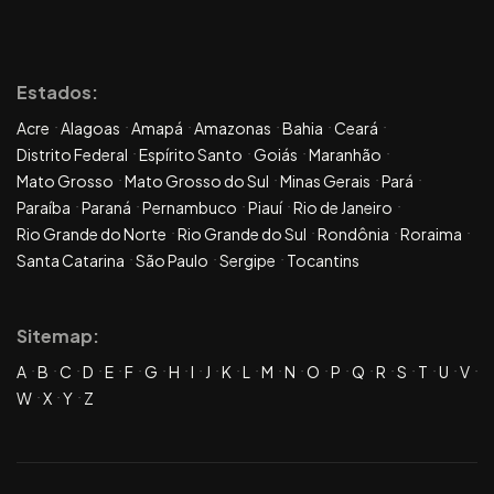
Estados:
Acre
Alagoas
Amapá
Amazonas
Bahia
Ceará
Distrito Federal
Espírito Santo
Goiás
Maranhão
Mato Grosso
Mato Grosso do Sul
Minas Gerais
Pará
Paraíba
Paraná
Pernambuco
Piauí
Rio de Janeiro
Rio Grande do Norte
Rio Grande do Sul
Rondônia
Roraima
Santa Catarina
São Paulo
Sergipe
Tocantins
Sitemap:
A
B
C
D
E
F
G
H
I
J
K
L
M
N
O
P
Q
R
S
T
U
V
W
X
Y
Z