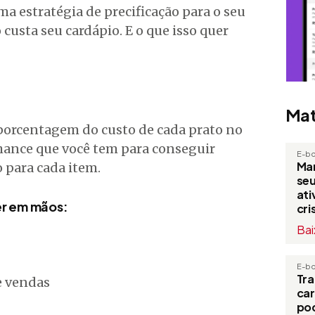
ma estratégia de precificação para o seu
 custa seu cardápio. E o que isso quer
Mat
a porcentagem do custo de cada prato no
chance que você tem para conseguir
E-b
Man
 para cada item.
seu
at
ter em mãos:
cri
Bai
E-b
Tr
e vendas
ca
po