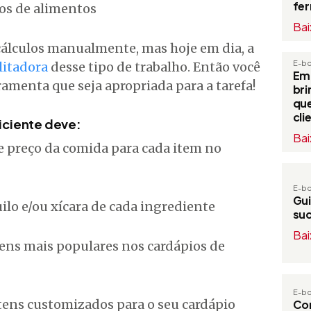
fe
os de alimentos
Bai
 cálculos manualmente, mas hoje em dia, a
E-b
litadora
desse tipo de trabalho. Então você
Em
amenta que seja apropriada para a tarefa!
bri
que
cli
iciente deve:
Bai
e preço da comida para cada item no
E-b
Gui
ilo e/ou xícara de cada ingrediente
su
Bai
tens mais populares nos cardápios de
E-b
 itens customizados para o seu cardápio
Com