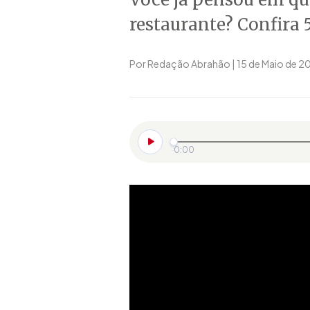
restaurante? Confira 5
Por Redação Abrahão | 15 de Maio de 20
0:00