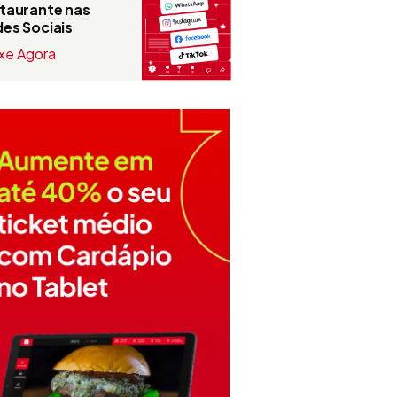
taurante nas
es Sociais
xe Agora