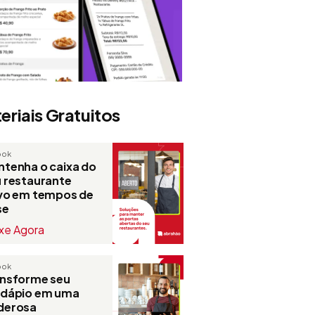
eriais Gratuitos
ook
tenha o caixa do
 restaurante
ivo em tempos de
se
xe Agora
ook
ansforme seu
rdápio em uma
derosa