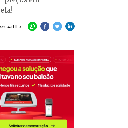
efa!
ompartilhe