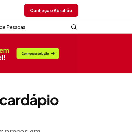
Conheça o Abrahão
de Pessoas
 cardápio
ir preços em