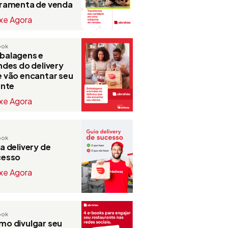
rramenta de venda
xe Agora
ook
balagens e
ndes do delivery
 vão encantar seu
ente
xe Agora
ook
a delivery de
cesso
xe Agora
ook
o divulgar seu