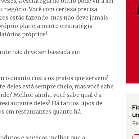
vezes, a estratégia do outro pode vir a ser
u negócio. Você com certeza precisa
tros estão fazendo, mas não deve jamais
 próprio planejamento e estratégia
atórios próprios!
rante não deve ser baseada em
em o quanto custa os pratos que servem?
te deles está sempre cheio, mas você sabe
ndo? Melhor ainda: você sabe qual é a
 restaurante deles? Há tantos tipos de
Fi
ços em restaurantes quanto há
un
Re
rodutos e serviços melhor que a