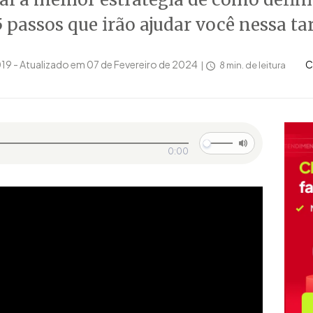
 passos que irão ajudar você nessa tar
19 - Atualizado em 07 de Fevereiro de 2024
C
8 min. de leitura
0:00