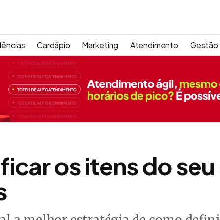
dências
Cardápio
Marketing
Atendimento
Gestão 
icar os itens do seu
s
al a melhor estratégia de como defin