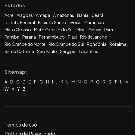
Estados:
Acre
Alagoas
Amapá
Amazonas
Bahia
Ceará
Distrito Federal
Espírito Santo
Goiás
Maranhão
Mato Grosso
Mato Grosso do Sul
Minas Gerais
Pará
Paraíba
Paraná
Pernambuco
Piauí
Rio de Janeiro
Rio Grande do Norte
Rio Grande do Sul
Rondônia
Roraima
Santa Catarina
São Paulo
Sergipe
Tocantins
Sitemap:
A
B
C
D
E
F
G
H
I
J
K
L
M
N
O
P
Q
R
S
T
U
V
W
X
Y
Z
Termos de uso
Política de Privacidade