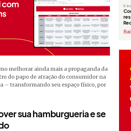
E-b
Com
res
Red
Bai
omo melhorar ainda mais a propaganda da
ro do papo de atração do consumidor na
a – transformando seu espaço físico, por
over sua hamburgueria e se
ado