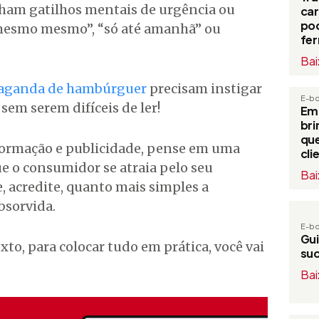
nham gatilhos mentais de urgência ou
ca
po
 mesmo mesmo”, “só até amanhã” ou
fe
Bai
opaganda de hambúrguer
precisam instigar
E-b
 sem serem difíceis de ler!
Em
bri
que
rmação e publicidade, pense em uma
cli
e o consumidor se atraia pelo seu
Bai
, acredite, quanto mais simples a
bsorvida.
E-b
Gui
xto, para colocar tudo em prática, você vai
su
Bai