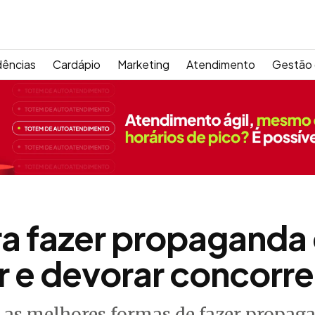
dências
Cardápio
Marketing
Atendimento
Gestão 
ra fazer propaganda
 e devorar concorre
as melhores formas de fazer propag