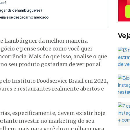
uer?
aganda de hambúrgueres?
eria e se destacar no mercado
Vej
de hambúrguer da melhor maneira
egócio e pense sobre como você quer
ncorrência. Mais do que isso, analise o que
no seu produto gostariam de ver por aí.
elo Instituto Foodservice Brasil em 2022,
 bares e restaurantes realmente abertos e
as, especificamente, devem existir hoje
ortante investir no marketing do seu
 olhem mais para você do que olham para