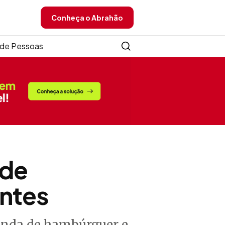
Conheça o Abrahão
de Pessoas
 de
ntes
anda de hambúrguer e