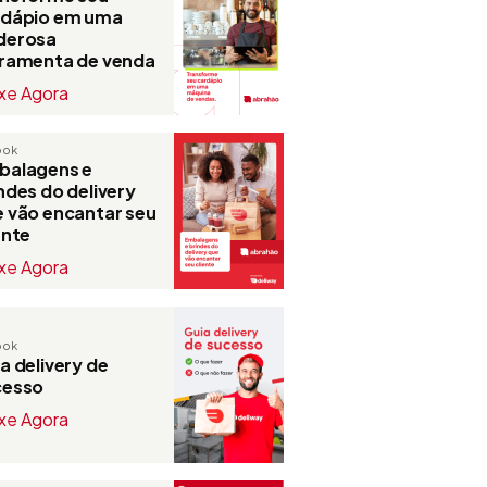
rdápio em uma
derosa
rramenta de venda
xe Agora
ook
balagens e
ndes do delivery
 vão encantar seu
ente
xe Agora
ook
a delivery de
cesso
xe Agora