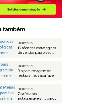
a também
MARKETING
13 técnicas estratégicas
de vendas para o seu
restaurante
MARKETING
Bio para Instagram de
restaurante: saiba fazer
MARKETING
7 cafeterias
instagramáveis + como
ter a sua