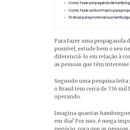
Como fazer propaganda de hambúrg
Como fazer um bom texto para prop
10 dicas para promover sua hamburgu
Para fazer uma propaganda 
possível, estude bem o seu n
diferenciá-lo em relação à co
as pessoas que têm interesse 
Segundo uma pesquisa feita p
o Brasil tem cerca de 736 mil
operando.
Imagina quantas hamburgueri
em dia? Por isso, é mega imp
negócio: para que as pessoas