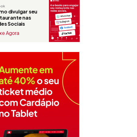
ook
o divulgar seu
taurante nas
es Sociais
xe Agora