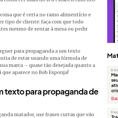
coisa que é certa no ramo alimentício e
r tipo de cliente: faça com que todo
tes mesmo de sentar à mesa ou pedir
rguer para propaganda a um texto
Mat
arantia de estar usando uma fórmula de
sua marca – quase tão desejada quanto a
E-b
i que aparece no Bob Esponja!
Man
seu
at
 texto para propaganda de
cri
Bai
E-b
ganda matador, use frases curtas que vão
Tr