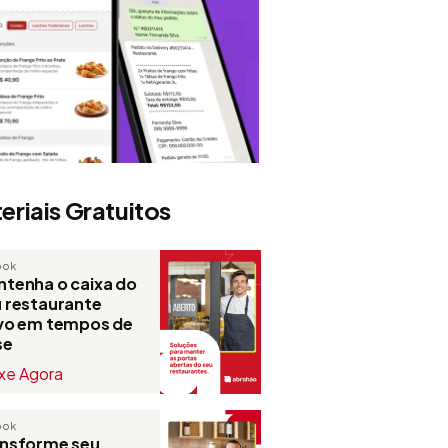
eriais Gratuitos
ook
tenha o caixa do
 restaurante
ivo em tempos de
se
xe Agora
ook
ansforme seu