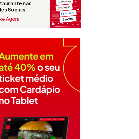
taurante nas
es Sociais
xe Agora