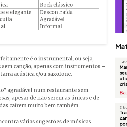
sica
Rock clássico
ue e elegante
Descontraída
quila
Agradável
al
Informal
Mat
feitamente é o instrumental, ou seja,
E-b
s sem canção, apenas com instrumentos –
Man
seu
tarra acústica e/ou saxofone.
at
cri
do” agradável num restaurante sem
Bai
ersas, apesar de não serem as únicas e de
tadas caírem muito bem também.
E-b
Tr
ca
ncontra várias sugestões de músicas
po