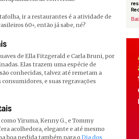
res
Red
afolha, ir a restaurantes é a atividade de
Bai
sileiros 60+, então já sabe, né?
is
aves de Ella Fitzgerald e Carla Bruni, por
finadas. Elas trazem uma espécie de
são conhecidas, talvez até remetam a
 consumidores, e suas regravações
ais
s como Yiruma, Kenny G., e Tommy
ra acolhedora, elegante e até mesmo
uma boa pedida também para o
Dia dos