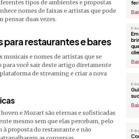
iferentes tipos de ambientes e propostas
fe
hece nomes de faixas e artistas que pode
Bai
em pensar duas vezes.
E-b
Em
s para restaurantes e bares
bri
que
cli
s musicais e nomes de artistas que se
Bai
para você sair deste artigo diretamente
lataforma de streaming e criar a nova
E-b
Gui
su
icas
Bai
hoven e Mozart são eternas e sofisticadas
ente mesmo sem que elas percebam, pelo
m à proposta do restaurante e não
E-b
Com
atrapalharem as conversas.