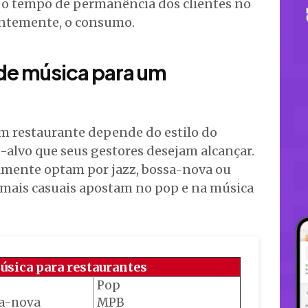
 tempo de permanência dos clientes no
entemente, o consumo.
 de música para um
um restaurante depende do estilo do
-alvo que seus gestores desejam alcançar.
lmente optam por jazz, bossa-nova ou
 mais casuais apostam no pop e na música
úsica para restaurantes
Pop
a-nova
MPB