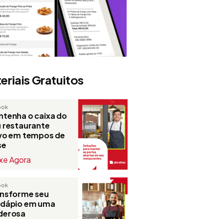
eriais Gratuitos
ook
tenha o caixa do
 restaurante
ivo em tempos de
se
xe Agora
ook
ansforme seu
rdápio em uma
derosa