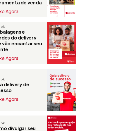
rramenta de venda
xe Agora
ook
balagens e
ndes do delivery
 vão encantar seu
ente
xe Agora
ook
a delivery de
cesso
xe Agora
ook
o divulgar seu