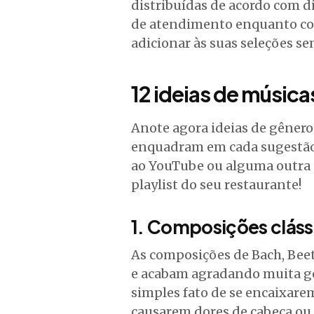
distribuídas de acordo com d
de atendimento enquanto con
adicionar às suas seleções s
12 ideias de música
Anote agora ideias de gênero
enquadram em cada sugestão 
ao YouTube ou alguma outra p
playlist do seu restaurante!
1. Composições cláss
As composições de Bach, Beet
e acabam agradando muita g
simples fato de se encaixare
causarem dores de cabeça ou 