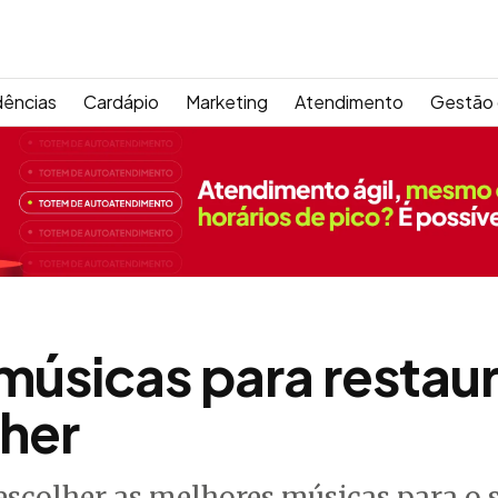
dências
Cardápio
Marketing
Atendimento
Gestão 
 músicas para restaur
her
 escolher as melhores músicas para o 