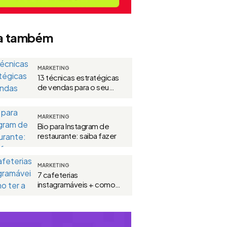
a também
MARKETING
13 técnicas estratégicas
de vendas para o seu
restaurante
MARKETING
Bio para Instagram de
restaurante: saiba fazer
MARKETING
7 cafeterias
instagramáveis + como
ter a sua