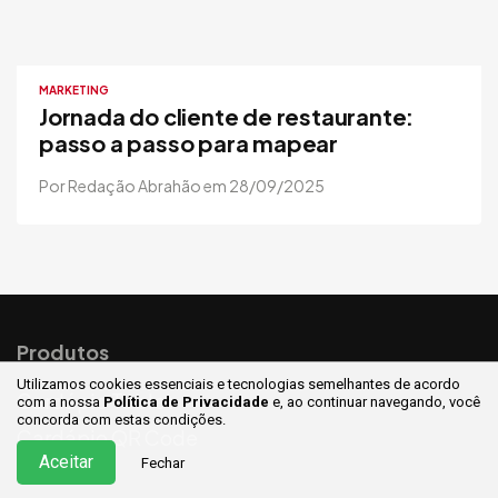
MARKETING
Jornada do cliente de restaurante:
passo a passo para mapear
Por Redação Abrahão em 28/09/2025
Produtos
Utilizamos cookies essenciais e tecnologias semelhantes de acordo
Cardápio Tablet
com a nossa
Política de Privacidade
e, ao continuar
navegando, você
concorda com estas condições.
Cardápio QR Code
Aceitar
Fechar