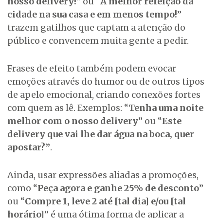
nosso delivery!
” ou “
A melhor refeição da
cidade na sua casa e em menos tempo!
”
trazem gatilhos que captam a atenção do
público e convencem muita gente a pedir.
Frases de efeito também podem evocar
emoções através do humor ou de outros tipos
de apelo emocional, criando conexões fortes
com quem as lê. Exemplos: “
Tenha uma noite
melhor com o nosso delivery
” ou “
Este
delivery que vai lhe dar água na boca, quer
apostar?”
.
Ainda, usar expressões aliadas a promoções,
como “
Peça agora e ganhe 25% de desconto
”
ou “
Compre 1, leve 2 até [tal dia] e/ou [tal
horário]
” é uma ótima forma de aplicar a