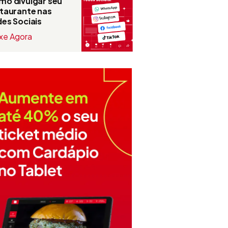
o divulgar seu
taurante nas
es Sociais
xe Agora