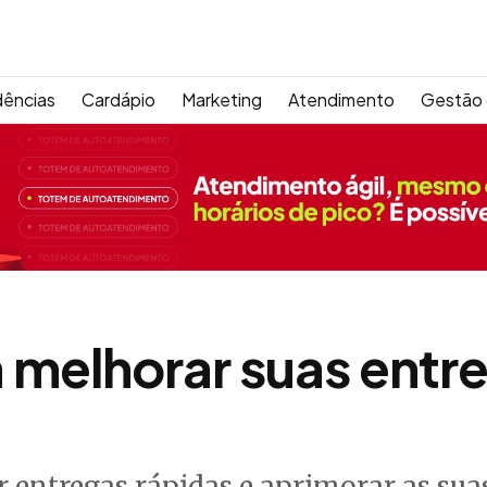
dências
Cardápio
Marketing
Atendimento
Gestão 
a melhorar suas entr
r entregas rápidas e aprimorar as su