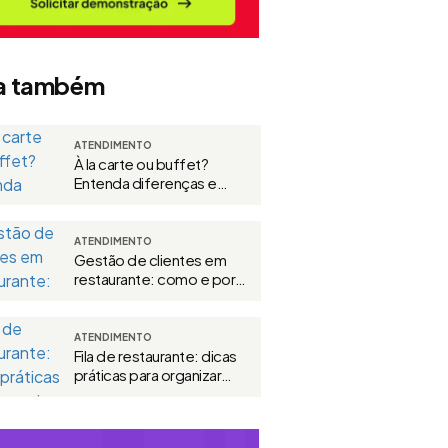
a também
ATENDIMENTO
À la carte ou buffet?
Entenda diferenças e
como escolher
ATENDIMENTO
Gestão de clientes em
restaurante: como e por
que fazer
ATENDIMENTO
Fila de restaurante: dicas
práticas para organizar
esperas