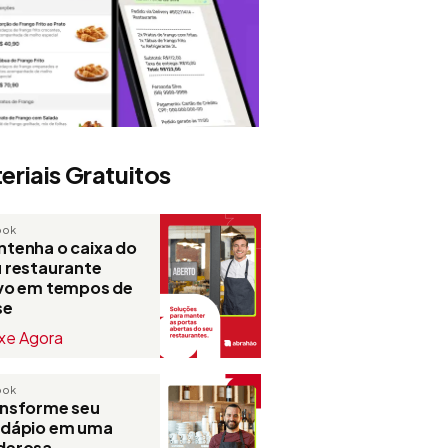
eriais Gratuitos
ook
tenha o caixa do
 restaurante
ivo em tempos de
se
xe Agora
ook
ansforme seu
rdápio em uma
derosa