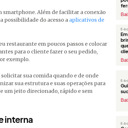
fe
smartphone. Além de facilitar a conexão
Bai
 a possibilidade do acesso a
aplicativos de
E-b
Em
bri
seu restaurante em poucos passos e colocar
que
ntes para o cliente fazer o seu pedido,
cli
por exemplo.
Bai
 solicitar sua comida quando e de onde
E-b
anizar sua estrutura e suas operações para
Gui
e um jeito direcionado, rápido e sem
su
Bai
e interna
E-b