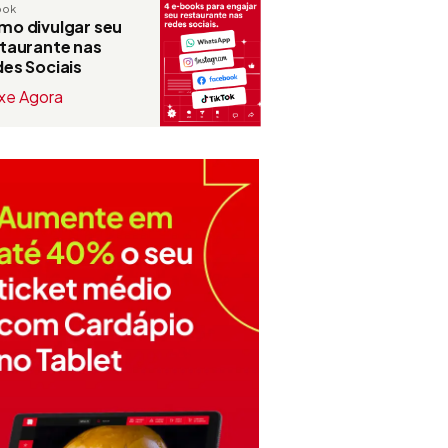
ook
o divulgar seu
taurante nas
es Sociais
xe Agora