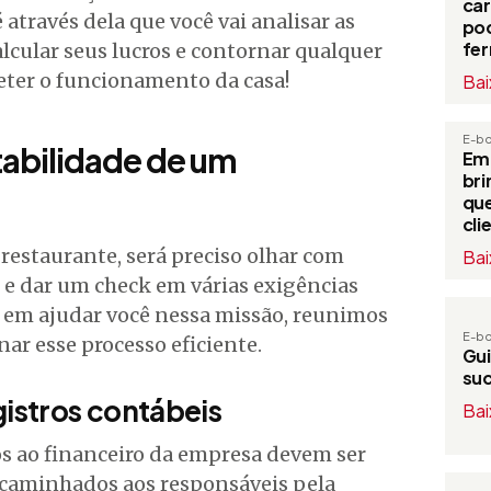
ca
através dela que você vai analisar as
po
fe
calcular seus lucros e contornar qualquer
ter o funcionamento da casa!
Bai
E-b
tabilidade de um
Em
bri
que
cli
 restaurante, será preciso olhar com
Bai
o e dar um check em várias exigências
o em ajudar você nessa missão, reunimos
E-b
nar esse processo eficiente.
Gui
su
gistros contábeis
Bai
s ao financeiro da empresa devem ser
ncaminhados aos responsáveis pela