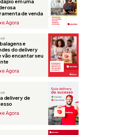
rdápio em uma
derosa
rramenta de venda
xe Agora
ook
balagens e
ndes do delivery
 vão encantar seu
ente
xe Agora
ook
a delivery de
cesso
xe Agora