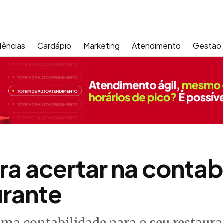
dências
Cardápio
Marketing
Atendimento
Gestão 
ra acertar na contab
urante
a contabilidade para o seu restauran