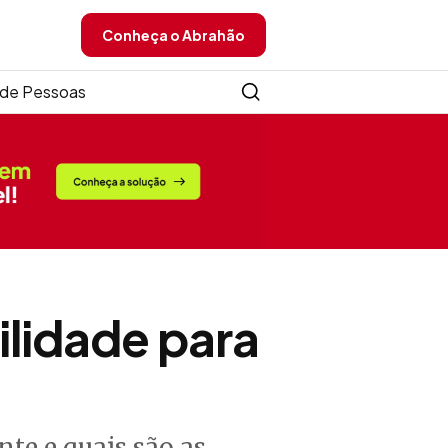
Conheça o Abrahão
de Pessoas
ilidade para
te e quais são as