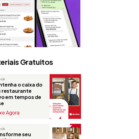
eriais Gratuitos
ook
tenha o caixa do
 restaurante
ivo em tempos de
se
xe Agora
ook
ansforme seu