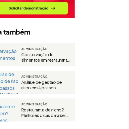
a também
ADMINISTRAÇÃO
Conservação de
alimentos em restaurante:
guia prático
ADMINISTRAÇÃO
Análise de gestão de
risco em 4 passos
[RESTAURANTE]
ADMINISTRAÇÃO
Restaurante de nicho?
Melhores dicas para ser
referência