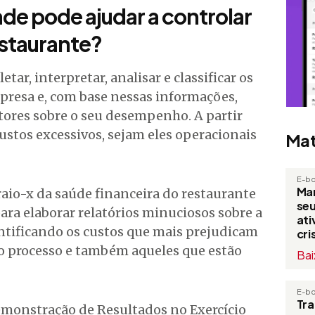
de pode ajudar a controlar
staurante?
tar, interpretar, analisar e classificar os
presa e, com base nessas informações,
stores sobre o seu desempenho. A partir
 custos excessivos, sejam eles operacionais
Mat
E-b
Man
aio-x da saúde financeira do restaurante
seu
ara elaborar relatórios minuciosos sobre a
at
ntificando os custos que mais prejudicam
cri
 processo e também aqueles que estão
Bai
E-b
Tr
Demonstração de Resultados no Exercício