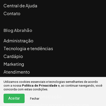
Central de Ajuda
Contato
Blog Abrahão
Administração
Tecnologia e tendências
Cardápio
Marketing
Atendimento
Gestão de Pessoas
Utilizamos cookies essenciais e tecnologias semelhantes de acordo
com a nossa
Política de Privacidade
e, ao continuar
navegando, você
concorda com estas condições.
Solicite uma demonstração
Aceitar
Fechar
Fale com um consultor agora e solicite uma