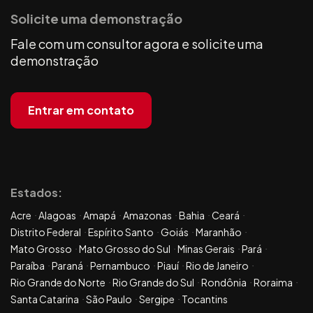
Solicite uma demonstração
Fale com um consultor agora e solicite uma
demonstração
Entrar em contato
Estados:
Acre
Alagoas
Amapá
Amazonas
Bahia
Ceará
Distrito Federal
Espírito Santo
Goiás
Maranhão
Mato Grosso
Mato Grosso do Sul
Minas Gerais
Pará
Paraíba
Paraná
Pernambuco
Piauí
Rio de Janeiro
Rio Grande do Norte
Rio Grande do Sul
Rondônia
Roraima
Santa Catarina
São Paulo
Sergipe
Tocantins