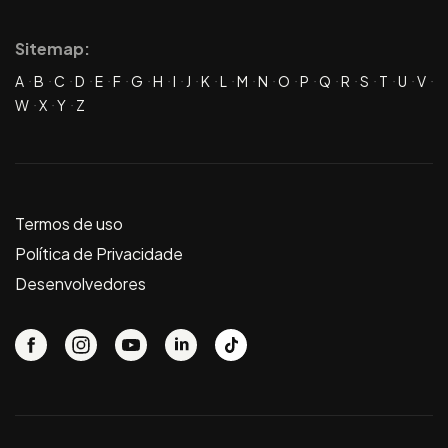
Sitemap:
A
B
C
D
E
F
G
H
I
J
K
L
M
N
O
P
Q
R
S
T
U
V
W
X
Y
Z
Termos de uso
Política de Privacidade
Desenvolvedores