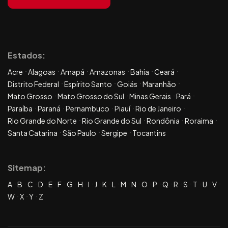
Estados:
Acre
Alagoas
Amapá
Amazonas
Bahia
Ceará
Distrito Federal
Espírito Santo
Goiás
Maranhão
Mato Grosso
Mato Grosso do Sul
Minas Gerais
Pará
Paraíba
Paraná
Pernambuco
Piauí
Rio de Janeiro
Rio Grande do Norte
Rio Grande do Sul
Rondônia
Roraima
Santa Catarina
São Paulo
Sergipe
Tocantins
Sitemap:
A
B
C
D
E
F
G
H
I
J
K
L
M
N
O
P
Q
R
S
T
U
V
W
X
Y
Z