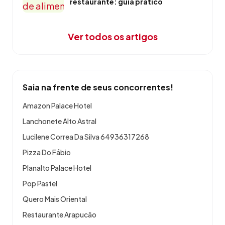
restaurante: guia prático
Ver todos os artigos
Saia na frente de seus concorrentes!
Amazon Palace Hotel
Lanchonete Alto Astral
Lucilene Correa Da Silva 64936317268
Pizza Do Fábio
Planalto Palace Hotel
Pop Pastel
Quero Mais Oriental
Restaurante Arapucão