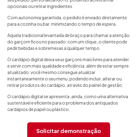
opcionais ou retirar ingredientes.
Com autonomia garantida, o pedido é enviado diretamente
para a cozinha ou bar, minimizando o tempo de espera.
Aquela tradicional levantada de braço para chamar a atenção
do garçom ficou no passado: com um clique, o cliente pode
pedir bebidas e sobremesas a qualquer tempo.
O cardápio digital deixa seus garçons mais livres para atender
e servir com mais qualidade e eficiência, além de estar sempre
atualizado: você mesmo consegue atualizar
instantaneamente o seu menu, podendo incluir, alterar ou
retirar produtos do cardápio, através do painel de gestão.
O cardápio digital se apresenta, ainda, como uma alternativa
sustentável e eficiente para o problema dos antiquados
cardápios de papel ou plástico.
Solicitar demonstração