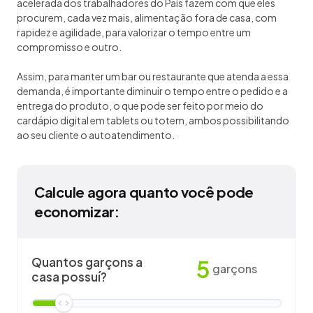
acelerada dos trabalhadores do País fazem com que eles
procurem, cada vez mais, alimentação fora de casa, com
rapidez e agilidade, para valorizar o tempo entre um
compromisso e outro.
Assim, para manter um bar ou restaurante que atenda a essa
demanda, é importante diminuir o tempo entre o pedido e a
entrega do produto, o que pode ser feito por meio do
cardápio digital em tablets ou totem, ambos possibilitando
ao seu cliente o autoatendimento.
Calcule agora quanto você pode
economizar:
Quantos garçons a
5
garçons
casa possuí?