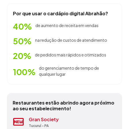
Por que usar o cardápio digital Abrahão?
40%
de aumento de receita em vendas
50%
na redução de custos de atendimento
20%
de pedidos mais rápidos e otimizados
do gerenciamento de tempo de
100%
qualquer lugar
Restaurantes estão abrindo agora próximo
ao seu estabelecimento!
Churrascaria Vegas
Gran Society
Pousada E Restaurante Trapiche
Restaurante Arapucão
Restaurante Chega Mais
Restaurante Do Carlinho
Restaurante E Pizzaria Shangai
Route 66
Sabor Do Açaí
Solar Da Beira
Castanhal - PA
Tucuruí - PA
São Caetano de Odivelas - PA
Vigia - PA
Salinópolis - PA
Vigia - PA
Goianésia do Pará - PA
Colares - PA
Canaã dos Carajás - PA
Augusto Corrêa - PA