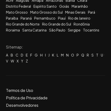
Acre
Alagoas
Amapá
Amazonas
Bahia
Ceará
Distrito Federal
Espírito Santo
Goiás
Maranhão
Mato Grosso
Mato Grosso do Sul
Minas Gerais
Pará
Paraíba
Paraná
Pernambuco
Piauí
Rio de Janeiro
Rio Grande do Norte
Rio Grande do Sul
Rondônia
Roraima
Santa Catarina
São Paulo
Sergipe
Tocantins
Sitemap:
A
B
C
D
E
F
G
H
I
J
K
L
M
N
O
P
Q
R
S
T
U
V
W
X
Y
Z
Termos de Uso
Política de Privacidade
Desenvolvedores