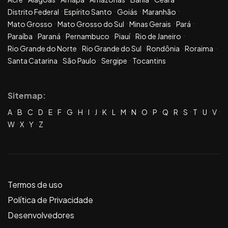
Distrito Federal
Espírito Santo
Goiás
Maranhão
Mato Grosso
Mato Grosso do Sul
Minas Gerais
Pará
Paraíba
Paraná
Pernambuco
Piauí
Rio de Janeiro
Rio Grande do Norte
Rio Grande do Sul
Rondônia
Roraima
Santa Catarina
São Paulo
Sergipe
Tocantins
Sitemap:
A
B
C
D
E
F
G
H
I
J
K
L
M
N
O
P
Q
R
S
T
U
V
W
X
Y
Z
Termos de uso
Política de Privacidade
Desenvolvedores