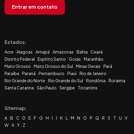
Entrar em contato
Estados:
Acre
Alagoas
Amapá
Amazonas
Bahia
Ceará
Distrito Federal
Espírito Santo
Goiás
Maranhão
Mato Grosso
Mato Grosso do Sul
Minas Gerais
Pará
Paraíba
Paraná
Pernambuco
Piauí
Rio de Janeiro
Rio Grande do Norte
Rio Grande do Sul
Rondônia
Roraima
Santa Catarina
São Paulo
Sergipe
Tocantins
Sitemap:
A
B
C
D
E
F
G
H
I
J
K
L
M
N
O
P
Q
R
S
T
U
V
W
X
Y
Z