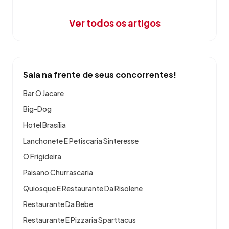
Ver todos os artigos
Saia na frente de seus concorrentes!
Bar O Jacare
Big-Dog
Hotel Brasília
Lanchonete E Petiscaria Sinteresse
O Frigideira
Paisano Churrascaria
Quiosque E Restaurante Da Risolene
Restaurante Da Bebe
Restaurante E Pizzaria Sparttacus