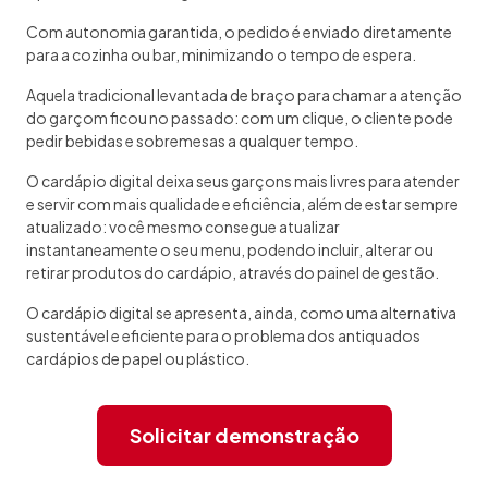
Com autonomia garantida, o pedido é enviado diretamente
para a cozinha ou bar, minimizando o tempo de espera.
Aquela tradicional levantada de braço para chamar a atenção
do garçom ficou no passado: com um clique, o cliente pode
pedir bebidas e sobremesas a qualquer tempo.
O cardápio digital deixa seus garçons mais livres para atender
e servir com mais qualidade e eficiência, além de estar sempre
atualizado: você mesmo consegue atualizar
instantaneamente o seu menu, podendo incluir, alterar ou
retirar produtos do cardápio, através do painel de gestão.
O cardápio digital se apresenta, ainda, como uma alternativa
sustentável e eficiente para o problema dos antiquados
cardápios de papel ou plástico.
Solicitar demonstração