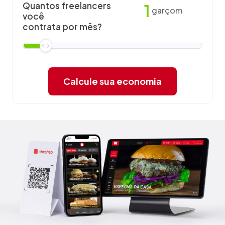
Quantos freelancers
1
garçom
você
contrata por mês?
Calcule sua economia