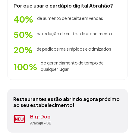
Por que usar o cardápio digital Abrahão?
40%
de aumento de receita em vendas
50%
na redução de custos de atendimento
20%
de pedidos mais rápidos e otimizados
do gerenciamento de tempo de
100%
qualquer lugar
Restaurantes estão abrindo agora próximo
ao seu estabelecimento!
Bar O Jacare
Big-Dog
Hotel Brasília
Lanchonete E Petiscaria Sinteresse
O Frigideira
Paisano Churrascaria
Quiosque E Restaurante Da Risolene
Restaurante Da Bebe
Restaurante E Pizzaria Sparttacus
Restaurante Raizes Do Sertao
Lagarto - SE
Aracaju - SE
Aracaju - SE
Canindé de São Francisco - SE
Lagarto - SE
Aracaju - SE
Canindé de São Francisco - SE
Indiaroba - SE
Canindé de São Francisco - SE
Canindé de São Francisco - SE