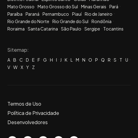
Mato Grosso
Mato Grosso do Sul
Minas Gerais
Pará
Paraíba
Paraná
Pernambuco
Piauí
Rio de Janeiro
Rio Grande do Norte
Rio Grande do Sul
Rondônia
Roraima
Santa Catarina
São Paulo
Sergipe
Tocantins
Sitemap:
A
B
C
D
E
F
G
H
I
J
K
L
M
N
O
P
Q
R
S
T
U
V
W
X
Y
Z
Termos de Uso
Política de Privacidade
Desenvolvedores