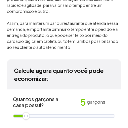
rapidez e agilidade, para valorizar o tempo entre um
compromisso e outro.
Assim, para manter um bar ou restaurante que atenda a essa
demanda, é importante diminuir o tempo entre o pedido e a
entrega do produto, o que pode ser feito por meio do
cardápio digital em tablets ou totem, ambos possibilitando
ao seu cliente o autoatendimento.
Calcule agora quanto você pode
economizar:
Quantos garçons a
5
garçons
casa possuí?