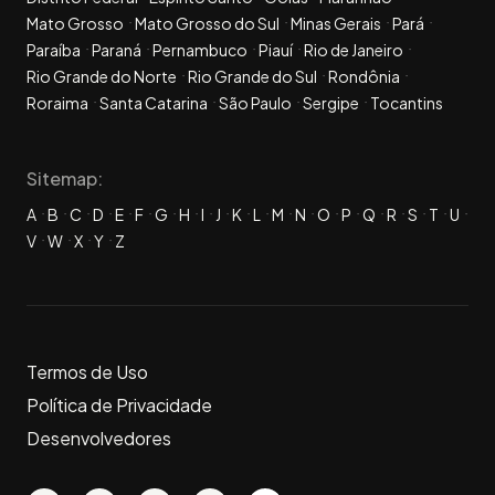
Mato Grosso
Mato Grosso do Sul
Minas Gerais
Pará
Paraíba
Paraná
Pernambuco
Piauí
Rio de Janeiro
Rio Grande do Norte
Rio Grande do Sul
Rondônia
Roraima
Santa Catarina
São Paulo
Sergipe
Tocantins
Sitemap:
A
B
C
D
E
F
G
H
I
J
K
L
M
N
O
P
Q
R
S
T
U
V
W
X
Y
Z
Termos de Uso
Política de Privacidade
Desenvolvedores