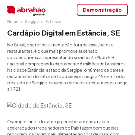
Demonstração
Home
Sergipe
Estância
Cardápio Digital em Estância, SE
No Brasil, o setor de alimentação fora de casa, bares e
restaurantes, é o que mais promove ascensão
socioeconômica, representando sozinho 2,7% do PIB
nacional e empregando diretamente 6 milhões de brasileiros.
Na cidade Estância, estado de Sergipe, o número de bares e
restaurantes do setor de food service chega a 49 e em todo
o estado de Sergipe, o número de bares e restaurantes chega
a 1.721.
Os empresários do ramo já perceberam que a rotina
acelerada dos trabalhadores do País fazem com que eles
procurem, cada vez mais, alimentação fora de casa, com