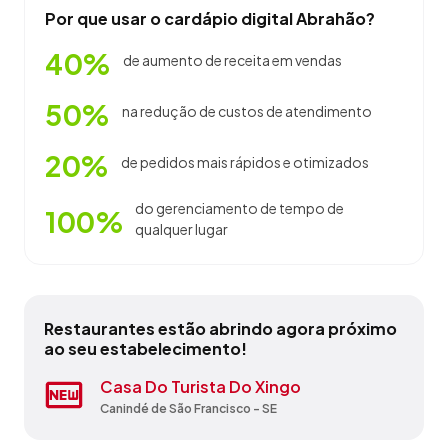
Por que usar o cardápio digital Abrahão?
40%
de aumento de receita em vendas
50%
na redução de custos de atendimento
20%
de pedidos mais rápidos e otimizados
do gerenciamento de tempo de
100%
qualquer lugar
Restaurantes estão abrindo agora próximo
ao seu estabelecimento!
Bar E Restaurante Do Arnaldo
Casa Do Turista Do Xingo
Hotel Brasília
Pastel Sol
Pizzaria Ar & Mar
Quiosque Das Cearenses
Quiosque Velho Chico
Restaurante Cantina D'itália
Restaurante E Pizzaria Sparttacus
Society Moreira E Eventos
Canindé de São Francisco - SE
Canindé de São Francisco - SE
Aracaju - SE
Aracaju - SE
Barra dos Coqueiros - SE
Canindé de São Francisco - SE
Canindé de São Francisco - SE
Aracaju - SE
Canindé de São Francisco - SE
Capela - SE