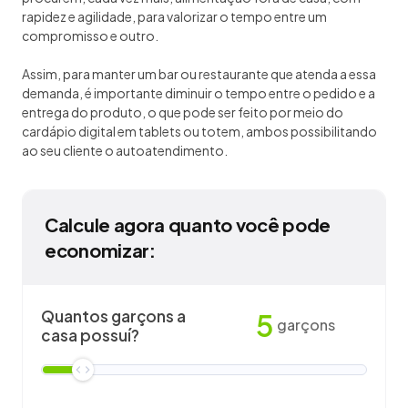
rapidez e agilidade, para valorizar o tempo entre um
compromisso e outro.
Assim, para manter um bar ou restaurante que atenda a essa
demanda, é importante diminuir o tempo entre o pedido e a
entrega do produto, o que pode ser feito por meio do
cardápio digital em tablets ou totem, ambos possibilitando
ao seu cliente o autoatendimento.
Calcule agora quanto você pode
economizar:
Quantos garçons a
5
garçons
casa possuí?