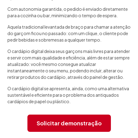
Com autonomia garantida, o pedido é enviado diretamente
para a cozinha ou bar, minimizando o tempo de espera.
Aquela tradicional levantada de braço para chamar a atenção
do garçom ficou no passado: com um clique, o cliente pode
pedir bebidas e sobremesas a qualquer tempo.
O cardápio digital deixa seus garçons mais livres para atender
e servir com mais qualidade e eficiência, além de estar sempre
atualizado: você mesmo consegue atualizar
instantaneamente o seu menu, podendo incluir, alterar ou
retirar produtos do cardápio, através do painel de gestão.
O cardápio digital se apresenta, ainda, como uma alternativa
sustentável e eficiente para o problema dos antiquados
cardápios de papel ou plástico.
Solicitar demonstração