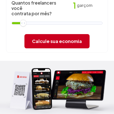
Quantos freelancers
1
garçom
você
contrata por mês?
Calcule sua economia