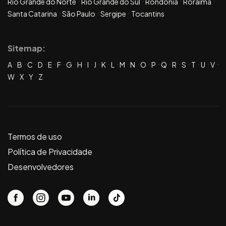
Rio Grande do Norte
Rio Grande do Sul
Rondônia
Roraima
Santa Catarina
São Paulo
Sergipe
Tocantins
Sitemap:
A
B
C
D
E
F
G
H
I
J
K
L
M
N
O
P
Q
R
S
T
U
V
W
X
Y
Z
Termos de uso
Política de Privacidade
Desenvolvedores