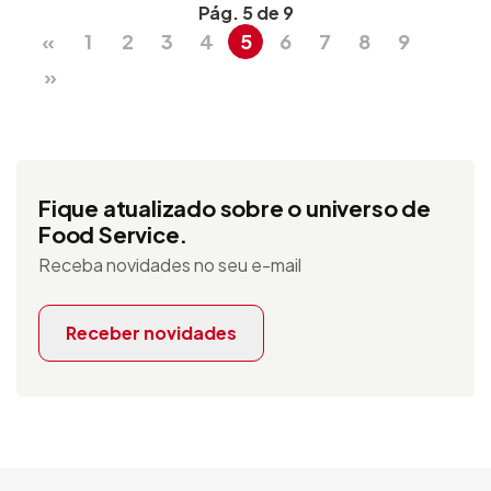
Pág. 5 de 9
«
1
2
3
4
5
6
7
8
9
»
Fique atualizado sobre o universo de
Food Service.
Receba novidades no seu e-mail
Receber novidades