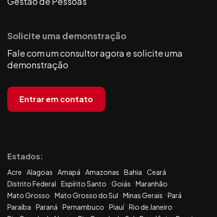
Gestão de Pessoas
Solicite uma demonstração
Fale com um consultor agora e solicite uma
demonstração
Entrar em contato
Estados:
Acre
Alagoas
Amapá
Amazonas
Bahia
Ceará
Distrito Federal
Espírito Santo
Goiás
Maranhão
Mato Grosso
Mato Grosso do Sul
Minas Gerais
Pará
Paraíba
Paraná
Pernambuco
Piauí
Rio de Janeiro