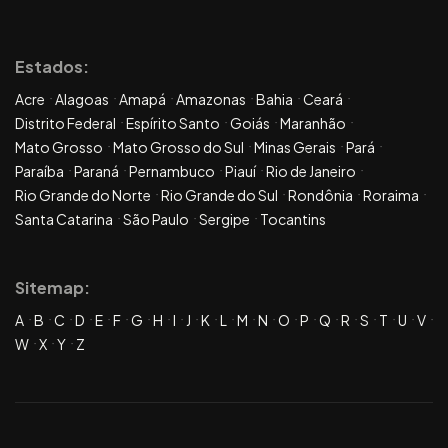
Estados:
Acre
Alagoas
Amapá
Amazonas
Bahia
Ceará
Distrito Federal
Espírito Santo
Goiás
Maranhão
Mato Grosso
Mato Grosso do Sul
Minas Gerais
Pará
Paraíba
Paraná
Pernambuco
Piauí
Rio de Janeiro
Rio Grande do Norte
Rio Grande do Sul
Rondônia
Roraima
Santa Catarina
São Paulo
Sergipe
Tocantins
Sitemap:
A
B
C
D
E
F
G
H
I
J
K
L
M
N
O
P
Q
R
S
T
U
V
W
X
Y
Z