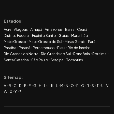
Estados:
Acre
Alagoas
Amapá
Amazonas
Bahia
Ceará
Distrito Federal
Espírito Santo
Goiás
Maranhão
Mato Grosso
Mato Grosso do Sul
Minas Gerais
Pará
Paraíba
Paraná
Pernambuco
Piauí
Rio de Janeiro
Rio Grande do Norte
Rio Grande do Sul
Rondônia
Roraima
Santa Catarina
São Paulo
Sergipe
Tocantins
Sitemap:
A
B
C
D
E
F
G
H
I
J
K
L
M
N
O
P
Q
R
S
T
U
V
W
X
Y
Z