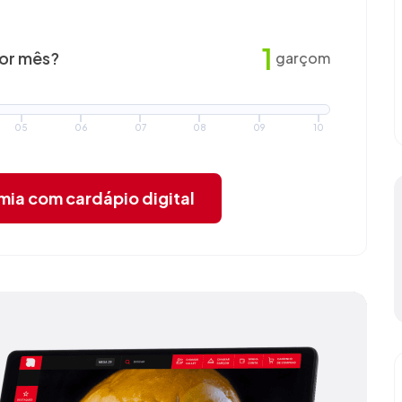
1
por mês?
garçom
05
06
07
08
09
10
omia
com cardápio digital