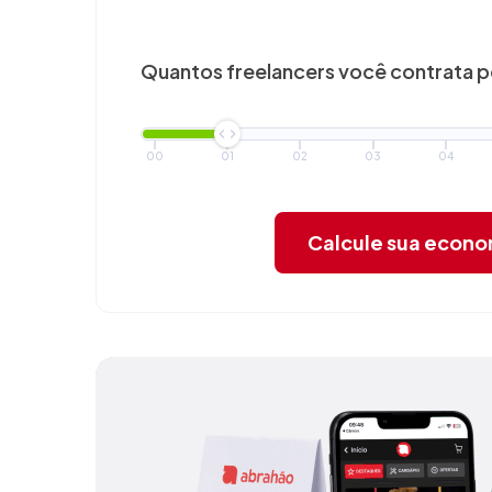
Quantos freelancers você
contrata 
00
01
02
03
04
Calcule sua econ