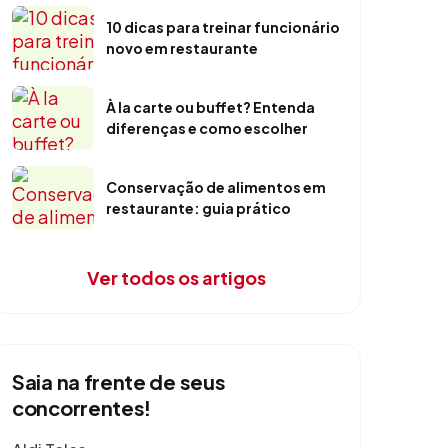
10 dicas para treinar funcionário
novo em restaurante
À la carte ou buffet? Entenda
diferenças e como escolher
Conservação de alimentos em
restaurante: guia prático
Ver todos os artigos
Saia na frente de seus
concorrentes!