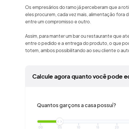
Os empresários do ramo já perceberam que a rot
eles procurem, cada vez mais, alimentação fora de
entre um compromisso e outro.
Assim, para manter um bar ou restaurante que at
entre o pedido e a entrega do produto, o que pod
totem, ambos possibilitando ao seu cliente o a
Calcule agora quanto você pode e
Quantos garçons a casa possuí?
00
05
10
15
20