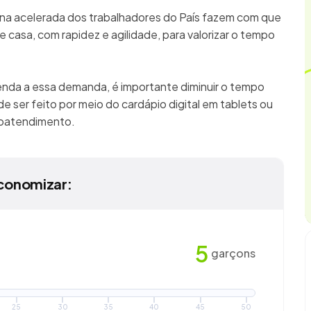
ina acelerada dos trabalhadores do País fazem com que
 casa, com rapidez e agilidade, para valorizar o tempo
enda a essa demanda, é importante diminuir o tempo
e ser feito por meio do cardápio digital em tablets ou
utoatendimento.
conomizar:
5
garçons
25
30
35
40
45
50