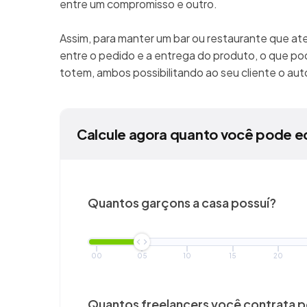
entre um compromisso e outro.
Assim, para manter um bar ou restaurante que at
entre o pedido e a entrega do produto, o que pod
totem, ambos possibilitando ao seu cliente o a
Calcule agora quanto você pode e
Quantos garçons a casa possuí?
00
05
10
15
20
Quantos freelancers você
contrata 