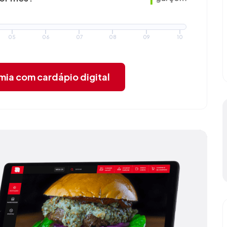
05
06
07
08
09
10
omia
com cardápio digital