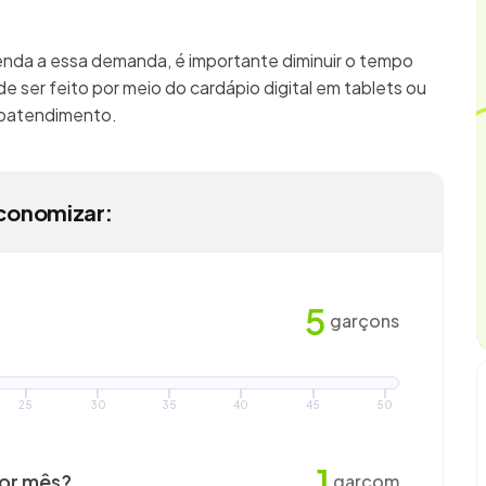
enda a essa demanda, é importante diminuir o tempo
e ser feito por meio do cardápio digital em tablets ou
utoatendimento.
conomizar:
5
garçons
25
30
35
40
45
50
1
por mês?
garçom