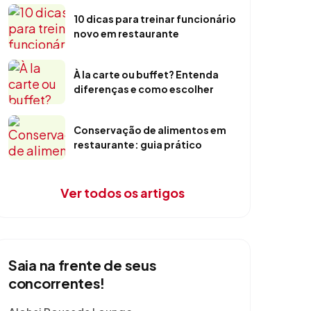
10 dicas para treinar funcionário
novo em restaurante
À la carte ou buffet? Entenda
diferenças e como escolher
Conservação de alimentos em
restaurante: guia prático
Ver todos os artigos
Saia na frente de seus
concorrentes!