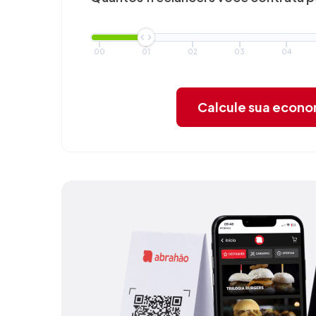
00
01
02
03
04
Calcule sua econ