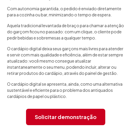
Com autonomia garantida, o pedido é enviado diretamente
para a cozinha ou bar, minimizando o tempo de espera.
Aquela tradicional levantada de braço para chamar a atenção
do garçom ficou no passado: com um clique, o cliente pode
pedir bebidas e sobremesas a qualquer tempo.
O cardápio digital deixa seus garçons mais livres para atender
e servir com mais qualidade e eficiência, além de estar sempre
atualizado: você mesmo consegue atualizar
instantaneamente o seu menu, podendo incluir, alterar ou
retirar produtos do cardápio, através do painel de gestão.
O cardápio digital se apresenta, ainda, como uma alternativa
sustentável e eficiente para o problema dos antiquados
cardápios de papel ou plástico.
Solicitar demonstração