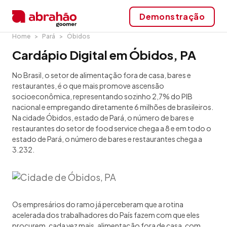
Demonstração
Home
Pará
Óbidos
Cardápio Digital em Óbidos, PA
No Brasil, o setor de alimentação fora de casa, bares e
restaurantes, é o que mais promove ascensão
socioeconômica, representando sozinho 2,7% do PIB
nacional e empregando diretamente 6 milhões de brasileiros.
Na cidade Óbidos, estado de Pará, o número de bares e
restaurantes do setor de food service chega a 8 e em todo o
estado de Pará, o número de bares e restaurantes chega a
3.232.
Os empresários do ramo já perceberam que a rotina
acelerada dos trabalhadores do País fazem com que eles
procurem, cada vez mais, alimentação fora de casa, com