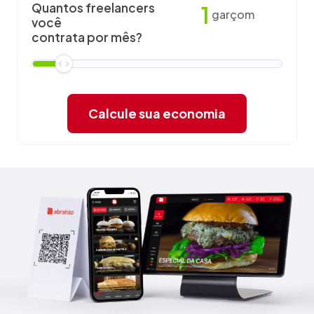
Quantos freelancers
1
garçom
você
contrata por mês?
Calcule sua economia