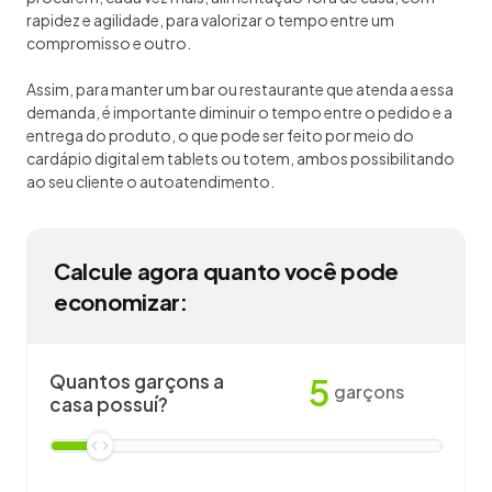
rapidez e agilidade, para valorizar o tempo entre um
compromisso e outro.
Assim, para manter um bar ou restaurante que atenda a essa
demanda, é importante diminuir o tempo entre o pedido e a
entrega do produto, o que pode ser feito por meio do
cardápio digital em tablets ou totem, ambos possibilitando
ao seu cliente o autoatendimento.
Calcule agora quanto você pode
economizar:
Quantos garçons a
5
garçons
casa possuí?