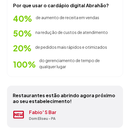
Por que usar o cardápio digital Abrahão?
40%
de aumento de receita em vendas
50%
na redução de custos de atendimento
20%
de pedidos mais rápidos e otimizados
do gerenciamento de tempo de
100%
qualquer lugar
Restaurantes estão abrindo agora próximo
ao seu estabelecimento!
Explosão De Sabores
Fabio' S Bar
Lanche Batuba
Panificadora E Confeitaria Pao & Arte
Pousada E Restaurante Curió
Restaurante Delícias Do Mar
Restaurante E Hotel Mk Brocão
Restaurante Kitut
Restaurante Q Legal
Vitorias Bar
Óbidos - PA
Dom Eliseu - PA
Itaituba - PA
Itaituba - PA
Óbidos - PA
Salinópolis - PA
Nova Timboteua - PA
Marapanim - PA
Óbidos - PA
Marituba - PA