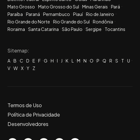
Mato Grosso
Mato Grosso do Sul
Minas Gerais
Pará
Paraíba
Paraná
Pernambuco
Piauí
Rio de Janeiro
Rio Grande do Norte
Rio Grande do Sul
Rondônia
Roraima
Santa Catarina
São Paulo
Sergipe
Tocantins
Sitemap:
A
B
C
D
E
F
G
H
I
J
K
L
M
N
O
P
Q
R
S
T
U
V
W
X
Y
Z
Termos de Uso
Política de Privacidade
Desenvolvedores