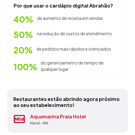
Por que usar o cardápio digital Abrahão?
40%
de aumento de receita em vendas
50%
na redução de custos de atendimento
20%
de pedidos mais rápidos e otimizados
do gerenciamento de tempo de
100%
qualquer lugar
Restaurantes estão abrindo agora próximo
ao seu estabelecimento!
Açaí Prime
Aquamarina Praia Hotel
Bagdad Cafe Expresso
Estação Mangueira Eventos
Glamour Produções E Eventos
Hotel E Restaurante Paraná
La Brisa
Restaurante Primeiro De Março Ltda
Tabua De Carne Restaurante
Un Toro Y Siete Vacas
Natal - RN
Natal - RN
Mossoró - RN
Alexandria - RN
Mossoró - RN
Monte Alegre - RN
São Miguel do Gostoso - RN
Mossoró - RN
Natal - RN
Natal - RN