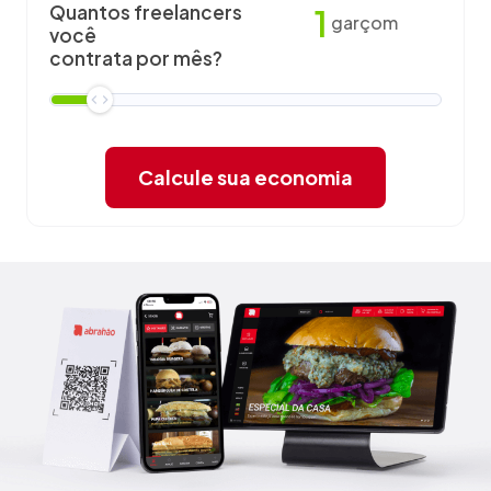
Quantos freelancers
1
garçom
você
contrata por mês?
Calcule sua economia