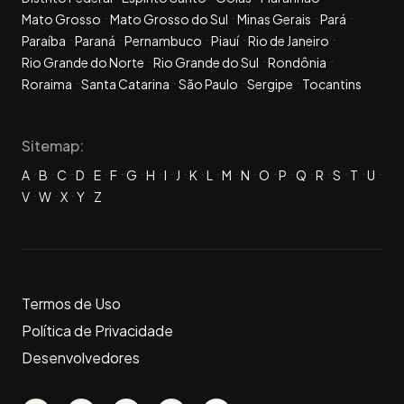
Mato Grosso
Mato Grosso do Sul
Minas Gerais
Pará
Paraíba
Paraná
Pernambuco
Piauí
Rio de Janeiro
Rio Grande do Norte
Rio Grande do Sul
Rondônia
Roraima
Santa Catarina
São Paulo
Sergipe
Tocantins
Sitemap:
A
B
C
D
E
F
G
H
I
J
K
L
M
N
O
P
Q
R
S
T
U
V
W
X
Y
Z
Termos de Uso
Política de Privacidade
Desenvolvedores