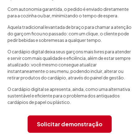
Com autonomia garantida, o pedido é enviado diretamente
para a cozinha ou bar, minimizando o tempo de espera.
Aquela tradicional levantada de braço para chamar a atenção
do garçom ficou no passado: com um clique, o cliente pode
pedir bebidas e sobremesas a qualquer tempo.
O cardápio digital deixa seus garçons mais livres para atender
e servir com mais qualidade e eficiência, além de estar sempre
atualizado: você mesmo consegue atualizar
instantaneamente o seu menu, podendo incluir, alterar ou
retirar produtos do cardápio, através do painel de gestão.
O cardápio digital se apresenta, ainda, como uma alternativa
sustentável e eficiente para o problema dos antiquados
cardápios de papel ou plástico.
Solicitar demonstração