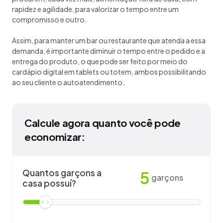
rapidez e agilidade, para valorizar o tempo entre um
compromisso e outro.
Assim, para manter um bar ou restaurante que atenda a essa
demanda, é importante diminuir o tempo entre o pedido e a
entrega do produto, o que pode ser feito por meio do
cardápio digital em tablets ou totem, ambos possibilitando
ao seu cliente o autoatendimento.
Calcule agora quanto você pode
economizar:
Quantos garçons a
5
garçons
casa possuí?