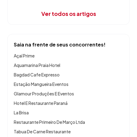
Ver todos os artigos
Saia na frente de seus concorrentes!
Açaí Prime
Aquamarina Praia Hotel
Bagdad Cafe Expresso
Estação Mangueira Eventos
Glamour Produções E Eventos
Hotel E Restaurante Paraná
La Brisa
Restaurante Primeiro De Março Ltda
Tabua De Carne Restaurante