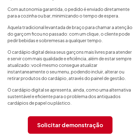
Com autonomia garantida, o pedido é enviado diretamente
para a cozinha ou bar, minimizando o tempo de espera.
Aquela tradicional levantada de braço para chamar a atenção
do garçom ficou no passado: com um clique, o cliente pode
pedir bebidas e sobremesas a qualquer tempo.
O cardápio digital deixa seus garçons mais livres para atender
e servir com mais qualidade e eficiência, além de estar sempre
atualizado: você mesmo consegue atualizar
instantaneamente o seu menu, podendo incluir, alterar ou
retirar produtos do cardápio, através do painel de gestão.
O cardápio digital se apresenta, ainda, como uma alternativa
sustentável e eficiente para o problema dos antiquados
cardápios de papel ou plástico.
Solicitar demonstração