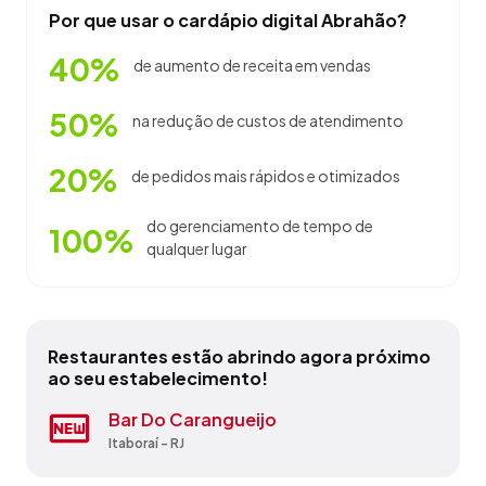
Por que usar o cardápio digital Abrahão?
40%
de aumento de receita em vendas
50%
na redução de custos de atendimento
20%
de pedidos mais rápidos e otimizados
do gerenciamento de tempo de
100%
qualquer lugar
Restaurantes estão abrindo agora próximo
ao seu estabelecimento!
Agridoce Cafe E Restaurante
Bar Do Carangueijo
Caravela D' Ouro
Hotel Atlântico Tower
Ita Show
Itaboralight
Restaurante À Mineira Gourmet
Restaurante Dos Duques
Restaurante Meu Xodo
Shola´s Chopperia E Pizzaria
Teresópolis - RJ
Itaboraí - RJ
Campos dos Goytacazes - RJ
Rio de Janeiro - RJ
Itaboraí - RJ
Itaboraí - RJ
Itaboraí - RJ
Itaboraí - RJ
Arraial do Cabo - RJ
Itaboraí - RJ