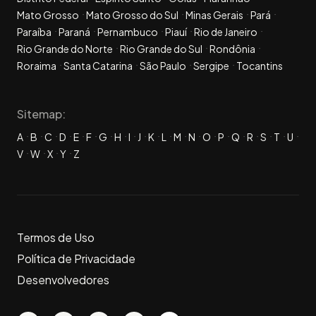
Mato Grosso
Mato Grosso do Sul
Minas Gerais
Pará
Paraíba
Paraná
Pernambuco
Piauí
Rio de Janeiro
Rio Grande do Norte
Rio Grande do Sul
Rondônia
Roraima
Santa Catarina
São Paulo
Sergipe
Tocantins
Sitemap:
A
B
C
D
E
F
G
H
I
J
K
L
M
N
O
P
Q
R
S
T
U
V
W
X
Y
Z
Termos de Uso
Política de Privacidade
Desenvolvedores