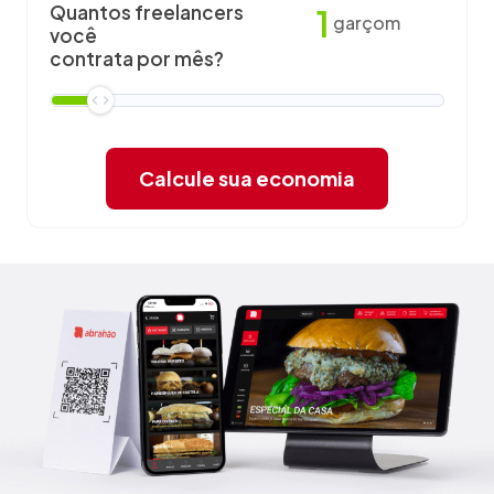
Quantos freelancers
1
garçom
você
contrata por mês?
Calcule sua economia