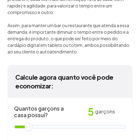
rapidez e agilidade, para valorizar o tempo entre um
compromisso e outro.
Assim, para manter um bar ou restaurante que atenda a essa
demanda, é importante diminuir o tempo entre o pedido e a
entrega do produto, o que pode ser feito por meio do
cardápio digital em tablets ou totem, ambos possibilitando
ao seu cliente o autoatendimento.
Calcule agora quanto você pode
economizar:
Quantos garçons a
5
garçons
casa possuí?