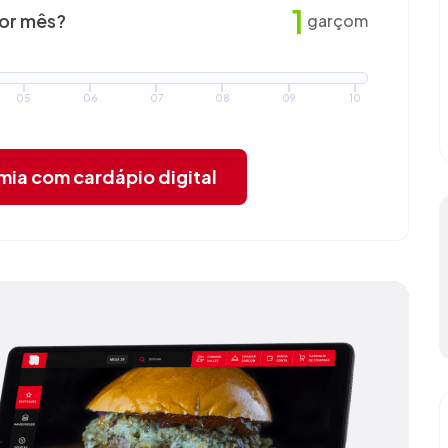
1
por mês?
garçom
05
06
07
08
09
10
omia
com cardápio digital