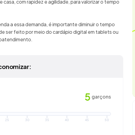
 casa, com rapidez e agilidade, para valorizar o tempo
enda a essa demanda, é importante diminuir o tempo
e ser feito por meio do cardápio digital em tablets ou
utoatendimento.
conomizar:
5
garçons
25
30
35
40
45
50