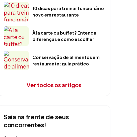
10 dicas para treinar funcionário
novo em restaurante
À la carte ou buffet? Entenda
diferenças e como escolher
Conservação de alimentos em
restaurante: guia prático
Ver todos os artigos
Saia na frente de seus
concorrentes!