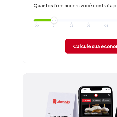
Quantos freelancers você
contrata 
00
01
02
03
04
Calcule sua econ