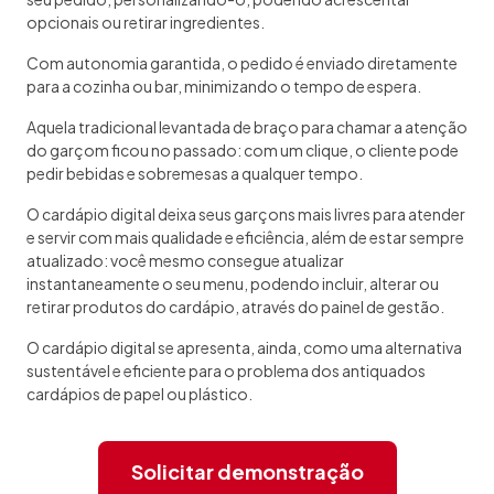
opcionais ou retirar ingredientes.
Com autonomia garantida, o pedido é enviado diretamente
para a cozinha ou bar, minimizando o tempo de espera.
Aquela tradicional levantada de braço para chamar a atenção
do garçom ficou no passado: com um clique, o cliente pode
pedir bebidas e sobremesas a qualquer tempo.
O cardápio digital deixa seus garçons mais livres para atender
e servir com mais qualidade e eficiência, além de estar sempre
atualizado: você mesmo consegue atualizar
instantaneamente o seu menu, podendo incluir, alterar ou
retirar produtos do cardápio, através do painel de gestão.
O cardápio digital se apresenta, ainda, como uma alternativa
sustentável e eficiente para o problema dos antiquados
cardápios de papel ou plástico.
Solicitar demonstração