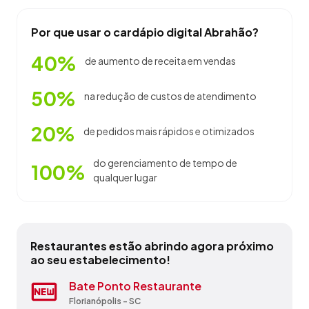
Por que usar o cardápio digital Abrahão?
40%
de aumento de receita em vendas
50%
na redução de custos de atendimento
20%
de pedidos mais rápidos e otimizados
do gerenciamento de tempo de
100%
qualquer lugar
Restaurantes estão abrindo agora próximo
ao seu estabelecimento!
Backpackers Sunset
Bate Ponto Restaurante
Bulebar Cafe
Cafe Da Praça
Churrascaria Ataliba
Conquilha Cafe
Restaurante Apetito
Restaurante Skinas
Scooby Doo Bar E Lanchonete
Sol Da Terra Restaurante E Café
Florianópolis - SC
Florianópolis - SC
Florianópolis - SC
Florianópolis - SC
Florianópolis - SC
Florianópolis - SC
Florianópolis - SC
Florianópolis - SC
Florianópolis - SC
Florianópolis - SC