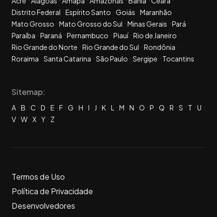
Acre
Alagoas
Amapá
Amazonas
Bahia
Ceará
Distrito Federal
Espírito Santo
Goiás
Maranhão
Mato Grosso
Mato Grosso do Sul
Minas Gerais
Pará
Paraíba
Paraná
Pernambuco
Piauí
Rio de Janeiro
Rio Grande do Norte
Rio Grande do Sul
Rondônia
Roraima
Santa Catarina
São Paulo
Sergipe
Tocantins
Sitemap:
A
B
C
D
E
F
G
H
I
J
K
L
M
N
O
P
Q
R
S
T
U
V
W
X
Y
Z
Termos de Uso
Política de Privacidade
Desenvolvedores