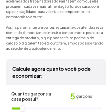
acelerada dos trabalhadores do País fazem com que eles
procurem, cada vez mais, alimentação fora de casa, com
rapidez e agilidade, para valorizar o tempo entre um
compromisso e outro.
Assim, para manter um bar ou restaurante que atenda a essa
demanda, é importante diminuir o tempo entre o pedido e a
entrega do produto, o que pode ser feito por meio do
cardápio digital em tablets ou totem, ambos possibilitando
ao seu cliente o autoatendimento.
Calcule agora quanto você pode
economizar:
Quantos garçons a
5
garçons
casa possuí?