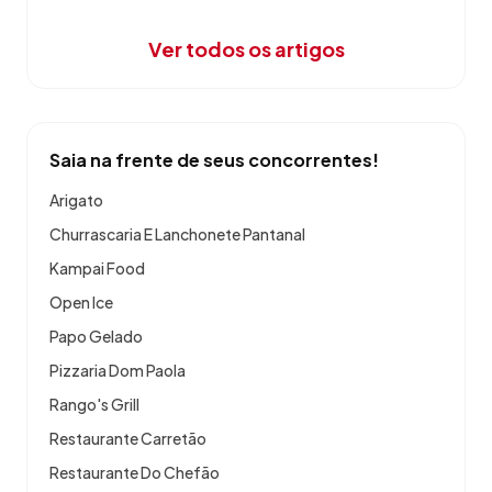
Ver todos os artigos
Saia na frente de seus concorrentes!
Arigato
Churrascaria E Lanchonete Pantanal
Kampai Food
Open Ice
Papo Gelado
Pizzaria Dom Paola
Rango's Grill
Restaurante Carretão
Restaurante Do Chefão