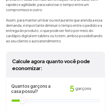
rapidez e agilidade, para valorizar o tempo entre um
compromisso e outro.
Assim, para manter um bar ou restaurante que atenda a essa
demanda, é importante diminuir o tempo entre o pedido e a
entrega do produto, o que pode ser feito por meio do
cardápio digital em tablets ou totem, ambos possibilitando
ao seu cliente o autoatendimento.
Calcule agora quanto você pode
economizar:
Quantos garçons a
5
garçons
casa possuí?