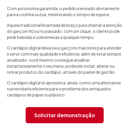
Com autonomia garantida, o pedido é enviado diretamente
para a cozinha ou bar, minimizando o tempo de espera.
Aquela tradicional levantada de braço para chamar a atenção
do garçom ficou no passado: com um clique, o cliente pode
pedir bebidas e sobremesas a qualquer tempo.
O cardápio digital deixa seus garçons mais livres para atender
e servir com mais qualidade e eficiência, além de estar sempre
atualizado: você mesmo consegue atualizar
instantaneamente o seu menu, podendo incluir, alterar ou
retirar produtos do cardápio, através do painel de gestão.
O cardápio digital se apresenta, ainda, como uma alternativa
sustentável e eficiente para o problema dos antiquados
cardápios de papel ou plástico.
Solicitar demonstração