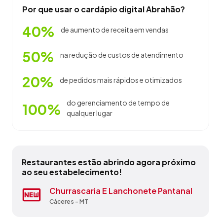
Por que usar o cardápio digital Abrahão?
40%
de aumento de receita em vendas
50%
na redução de custos de atendimento
20%
de pedidos mais rápidos e otimizados
do gerenciamento de tempo de
100%
qualquer lugar
Restaurantes estão abrindo agora próximo
ao seu estabelecimento!
Arigato
Churrascaria E Lanchonete Pantanal
Kampai Food
Open Ice
Papo Gelado
Pizzaria Dom Paola
Rango's Grill
Restaurante Carretão
Restaurante Do Chefão
Restaurante Garças
Cáceres - MT
Cáceres - MT
Cáceres - MT
Cáceres - MT
Cáceres - MT
Cáceres - MT
Cáceres - MT
Cáceres - MT
Rio Branco - MT
Alto Garças - MT