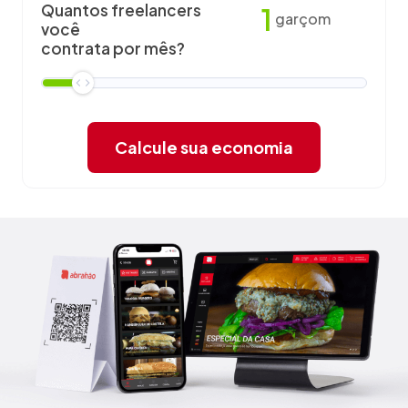
Quantos freelancers
1
garçom
você
contrata por mês?
Calcule sua economia