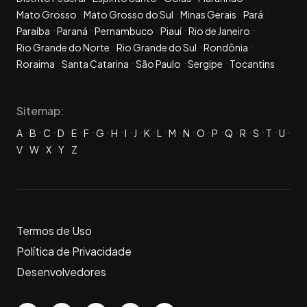
Mato Grosso
Mato Grosso do Sul
Minas Gerais
Pará
Paraíba
Paraná
Pernambuco
Piauí
Rio de Janeiro
Rio Grande do Norte
Rio Grande do Sul
Rondônia
Roraima
Santa Catarina
São Paulo
Sergipe
Tocantins
Sitemap:
A
B
C
D
E
F
G
H
I
J
K
L
M
N
O
P
Q
R
S
T
U
V
W
X
Y
Z
Termos de Uso
Política de Privacidade
Desenvolvedores