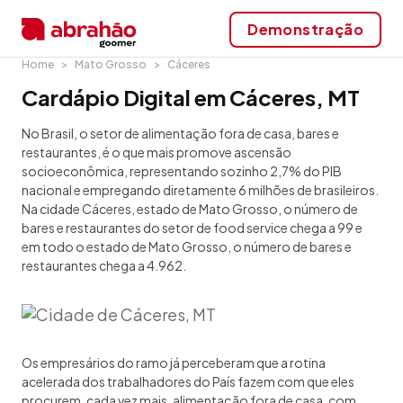
Demonstração
Home
Mato Grosso
Cáceres
Cardápio Digital em Cáceres, MT
No Brasil, o setor de alimentação fora de casa, bares e
restaurantes, é o que mais promove ascensão
socioeconômica, representando sozinho 2,7% do PIB
nacional e empregando diretamente 6 milhões de brasileiros.
Na cidade Cáceres, estado de Mato Grosso, o número de
bares e restaurantes do setor de food service chega a 99 e
em todo o estado de Mato Grosso, o número de bares e
restaurantes chega a 4.962.
Os empresários do ramo já perceberam que a rotina
acelerada dos trabalhadores do País fazem com que eles
procurem, cada vez mais, alimentação fora de casa, com