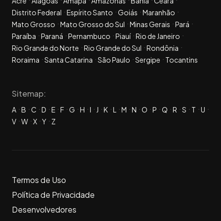
Acre
Alagoas
Amapá
Amazonas
Bahia
Ceará
Distrito Federal
Espírito Santo
Goiás
Maranhão
Mato Grosso
Mato Grosso do Sul
Minas Gerais
Pará
Paraíba
Paraná
Pernambuco
Piauí
Rio de Janeiro
Rio Grande do Norte
Rio Grande do Sul
Rondônia
Roraima
Santa Catarina
São Paulo
Sergipe
Tocantins
Sitemap:
A
B
C
D
E
F
G
H
I
J
K
L
M
N
O
P
Q
R
S
T
U
V
W
X
Y
Z
Termos de Uso
Política de Privacidade
Desenvolvedores