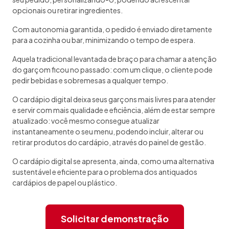
opcionais ou retirar ingredientes.
Com autonomia garantida, o pedido é enviado diretamente
para a cozinha ou bar, minimizando o tempo de espera.
Aquela tradicional levantada de braço para chamar a atenção
do garçom ficou no passado: com um clique, o cliente pode
pedir bebidas e sobremesas a qualquer tempo.
O cardápio digital deixa seus garçons mais livres para atender
e servir com mais qualidade e eficiência, além de estar sempre
atualizado: você mesmo consegue atualizar
instantaneamente o seu menu, podendo incluir, alterar ou
retirar produtos do cardápio, através do painel de gestão.
O cardápio digital se apresenta, ainda, como uma alternativa
sustentável e eficiente para o problema dos antiquados
cardápios de papel ou plástico.
Solicitar demonstração