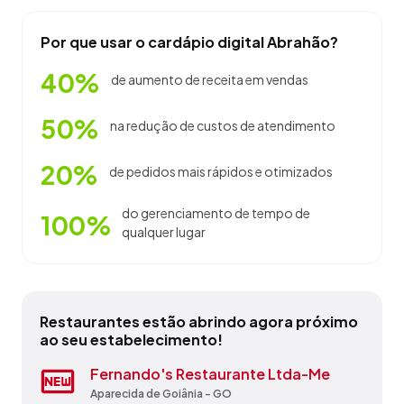
Por que usar o cardápio digital Abrahão?
40%
de aumento de receita em vendas
50%
na redução de custos de atendimento
20%
de pedidos mais rápidos e otimizados
do gerenciamento de tempo de
100%
qualquer lugar
Restaurantes estão abrindo agora próximo
ao seu estabelecimento!
Costela Gaucha Restaurante
Fernando's Restaurante Ltda-Me
Kabanas Grill Churrascaria
Nectar Sanduiches E Grelhados
O Baco Cervejaria
Panificadora 3000
Ponto Do Sabor
Restaurante Boa Mesa
Restaurante Bom Gourmet
Tô Em Casa Gourmet
Aparecida de Goiânia - GO
Aparecida de Goiânia - GO
Aparecida de Goiânia - GO
Aparecida de Goiânia - GO
Aparecida de Goiânia - GO
Aparecida de Goiânia - GO
Aparecida de Goiânia - GO
Aparecida de Goiânia - GO
Aparecida de Goiânia - GO
Aparecida de Goiânia - GO