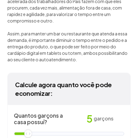
acelerada dos trabalhadores do País fazem com que eles
procurem, cada vez mais, alimentação fora de casa, com
rapidez e agilidade, para valorizar o tempo entre um
compromisso e outro.
Assim, para manter um bar ou restaurante que atenda a essa
demanda, é importante diminuir o tempo entre o pedido e a
entrega do produto, o que pode ser feito por meio do
cardápio digital em tablets ou totem, ambos possibilitando
ao seu cliente o autoatendimento.
Calcule agora quanto você pode
economizar:
Quantos garçons a
5
garçons
casa possuí?