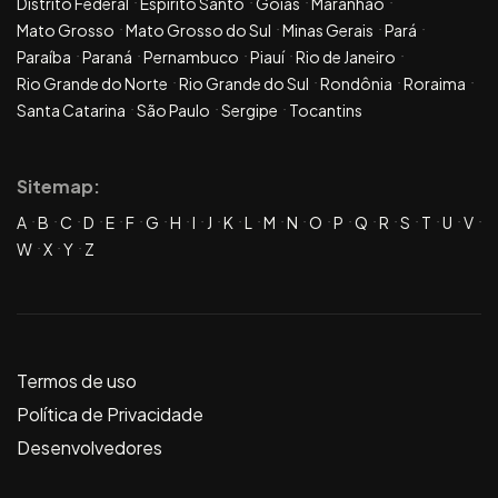
Distrito Federal
Espírito Santo
Goiás
Maranhão
Mato Grosso
Mato Grosso do Sul
Minas Gerais
Pará
Paraíba
Paraná
Pernambuco
Piauí
Rio de Janeiro
Rio Grande do Norte
Rio Grande do Sul
Rondônia
Roraima
Santa Catarina
São Paulo
Sergipe
Tocantins
Sitemap:
A
B
C
D
E
F
G
H
I
J
K
L
M
N
O
P
Q
R
S
T
U
V
W
X
Y
Z
Termos de uso
Política de Privacidade
Desenvolvedores