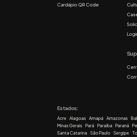
Cardápio QR Code
Cult
Cas
Soli
Logi
Sup
Cent
Con
Estados:
Acre
Alagoas
Amapá
Amazonas
Ba
Minas Gerais
Pará
Paraíba
Paraná
P
Santa Catarina
São Paulo
Sergipe
To