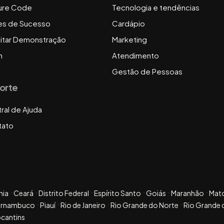
ure Code
Tecnologia e tendências
es de Sucesso
Cardápio
citar Demonstração
Marketing
n
Atendimento
Gestão de Pessoas
orte
ral de Ajuda
tato
hia
Ceará
Distrito Federal
Espírito Santo
Goiás
Maranhão
Mat
ernambuco
Piauí
Rio de Janeiro
Rio Grande do Norte
Rio Grande 
cantins