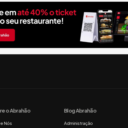
re o Abrahão
Blog Abrahão
re Nós
Administração