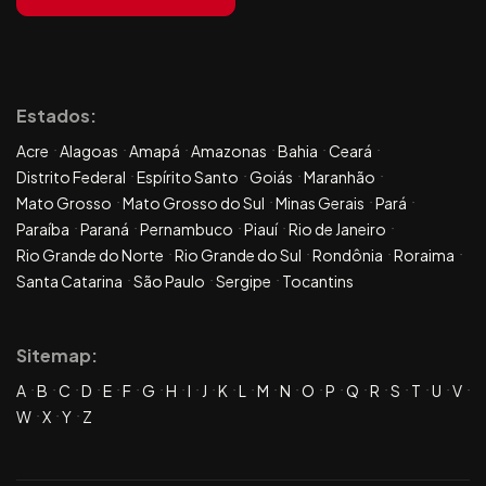
Estados:
Acre
Alagoas
Amapá
Amazonas
Bahia
Ceará
Distrito Federal
Espírito Santo
Goiás
Maranhão
Mato Grosso
Mato Grosso do Sul
Minas Gerais
Pará
Paraíba
Paraná
Pernambuco
Piauí
Rio de Janeiro
Rio Grande do Norte
Rio Grande do Sul
Rondônia
Roraima
Santa Catarina
São Paulo
Sergipe
Tocantins
Sitemap:
A
B
C
D
E
F
G
H
I
J
K
L
M
N
O
P
Q
R
S
T
U
V
W
X
Y
Z