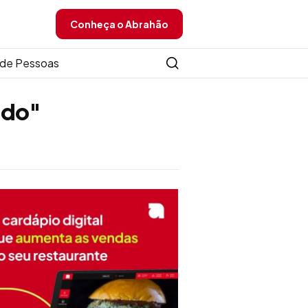
Conheça o Abrahão
de Pessoas
ado"