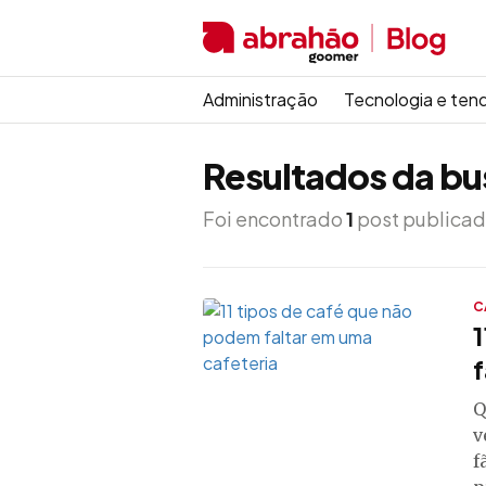
Administração
Tecnologia e ten
Resultados da bu
Foi encontrado
1
post publicad
C
1
f
Q
v
f