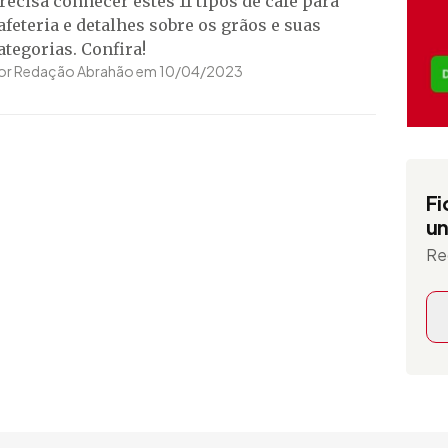
recisa conhecer estes 11 tipos de café para
afeteria e detalhes sobre os grãos e suas
ategorias. Confira!
or Redação Abrahão em 10/04/2023
Fi
un
Re