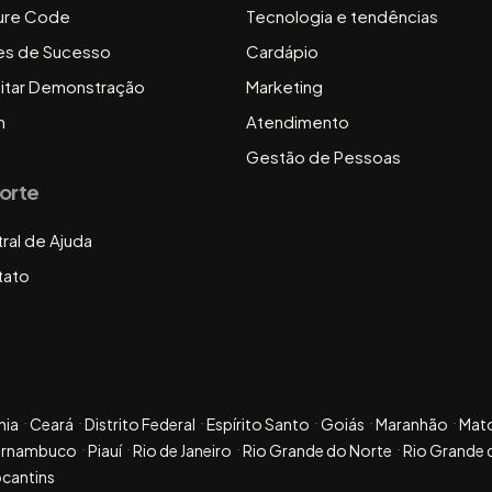
ure Code
Tecnologia e tendências
es de Sucesso
Cardápio
citar Demonstração
Marketing
n
Atendimento
Gestão de Pessoas
orte
ral de Ajuda
tato
hia
Ceará
Distrito Federal
Espírito Santo
Goiás
Maranhão
Mat
ernambuco
Piauí
Rio de Janeiro
Rio Grande do Norte
Rio Grande 
cantins