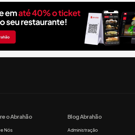
re o Abrahão
Blog Abrahão
re Nós
Administração