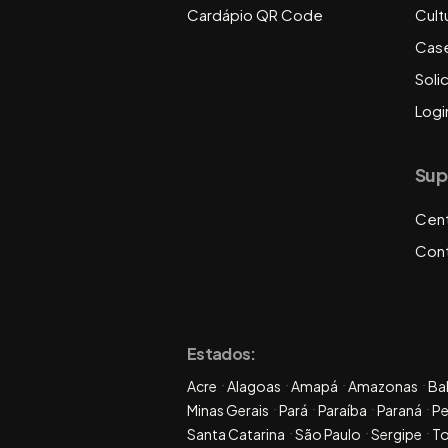
Cardápio QR Code
Cult
Cas
Soli
Logi
Sup
Cent
Con
Estados:
Acre
Alagoas
Amapá
Amazonas
Ba
Minas Gerais
Pará
Paraíba
Paraná
P
Santa Catarina
São Paulo
Sergipe
To