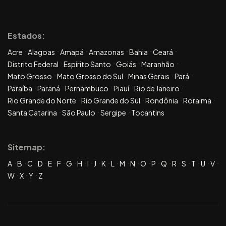
Estados:
Acre
Alagoas
Amapá
Amazonas
Bahia
Ceará
Distrito Federal
Espírito Santo
Goiás
Maranhão
Mato Grosso
Mato Grosso do Sul
Minas Gerais
Pará
Paraíba
Paraná
Pernambuco
Piauí
Rio de Janeiro
Rio Grande do Norte
Rio Grande do Sul
Rondônia
Roraima
Santa Catarina
São Paulo
Sergipe
Tocantins
Sitemap:
A
B
C
D
E
F
G
H
I
J
K
L
M
N
O
P
Q
R
S
T
U
V
W
X
Y
Z